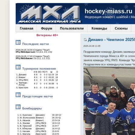
hockey-miass.ru
Федерация хоккея с шайбой г.М
Главная
Форум
Пользователи
Команды
Сезоны
Ветераны 40+
Динамо - Чемпион 2025!
Последние матчи
2025-10-28 11:39
2026-04-26 16:00 (Стадион "Труд")
Поздравляем команду Динамо,занявшую
УРЦ ЯМЗ-Кристалл
7:3 (3:3, 2:0, 2:0)
Чемпионате города Миасса 40+ в сезон
2026-04-05 17:40 (Стадион "Труд")
УРЦ ЯМЗ-Викинг
2:6 (1:2, 1:2, 0:2)
заняла команда УРЦ ЯМЗ. Команда "Кри
Поздравляем все команды-участники Ч
Турнирное положение
И
В
ВО
ПО
П
Ш
О
1.
Динамо
8
8
0
0
0
52-19
24
2.
Викинг
8
6
0
0
2
43-32
18
3.
УРЦ ЯМЗ
8
4
0
0
4
33-36
12
Торпедо-
4.
8
2
0
0
6
30-38
6
Лотор
5.
Кристалл
8
0
0
0
8
23-56
0
Предстоящие матчи
Бомбардиры
1.
С. Курочкин
(Динамо)
30
18+12
2.
М. Волосенков
(Викинг)
26
15+11
3.
А. Иванов
(Викинг)
23
9+14
4.
А. Уралев
(УРЦ ЯМЗ)
18
5+13
5.
В. Узинский
(УРЦ ЯМЗ)
16
9+7
6.
К. Айткулов
(Динамо)
16
4+12
7.
С. Нагаев
(УРЦ ЯМЗ)
15
6+9
8.
С. Магола
(Кристалл)
15
6+9