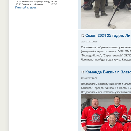
9.
А. Филатенков
(Торпедо-Лотор)
13
7+6
10.
Е. Заречнов
(Динамо)
12
7+5
Полный список
Сезон 2024-25 годов. Ли
2024-11-01 20:59
Состоялось собрание команд участнико
(ветераны) сыграют команды "УРЦ ЯМЗ",
"Торпедо-Лотор", "Строительный", ХК "
Чемпионат пройдет в два круга. Каждая
Команда Викинг г. Злат
2024-07-07 20:32
Поздравляем команду Викинг из г. Зла
Команда "Торпедо" заняла 3-е место. Н
Поздравляем все команды-участники Ч