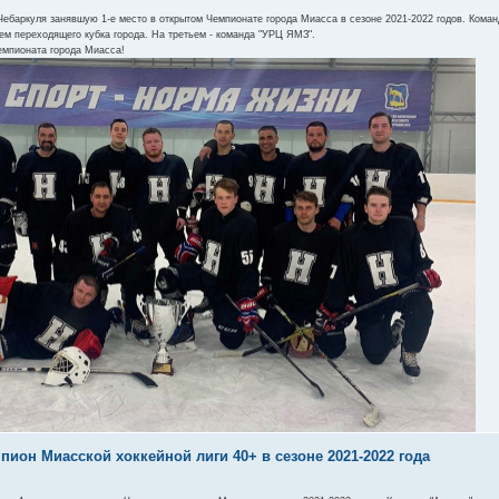
ебаркуля занявшую 1-е место в открытом Чемпионате города Миасса в сезоне 2021-2022 годов. Команд
м переходящего кубка города. На третьем - команда "УРЦ ЯМЗ".
емпионата города Миасса!
ион Миасской хоккейной лиги 40+ в сезоне 2021-2022 года