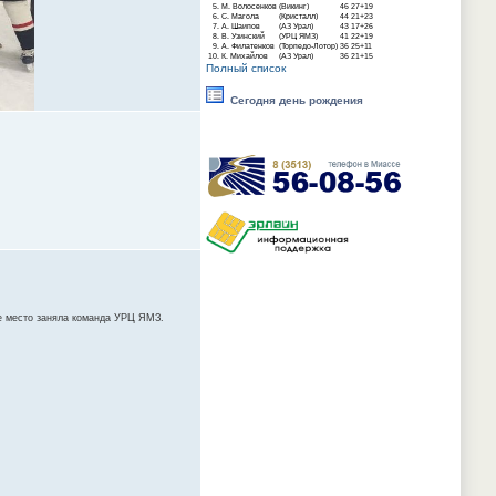
5.
М. Волосенков
(Викинг)
46
27+19
6.
С. Магола
(Кристалл)
44
21+23
7.
А. Шаипов
(АЗ Урал)
43
17+26
8.
В. Узинский
(УРЦ ЯМЗ)
41
22+19
9.
А. Филатенков
(Торпедо-Лотор)
36
25+11
10.
К. Михайлов
(АЗ Урал)
36
21+15
Полный список
Сегодня день рождения
ое место заняла команда УРЦ ЯМЗ.