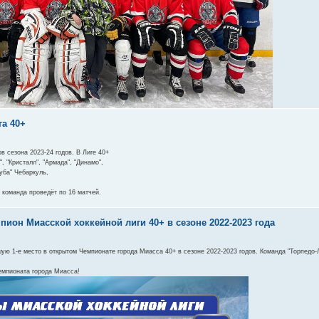
га 40+
в сезона 2023-24 годов. В Лиге 40+
 "Кристалл", "Армада", "Динамо",
Куба" Чебаркуль,
 команда проведёт по 16 матчей.
ион Миасской хоккейной лиги 40+ в сезоне 2022-2023 года
 1-е место в открытом Чемпионате города Миасса 40+ в сезоне 2022-2023 годов. Команда "Торпедо-Ло
емпионата города Миасса!