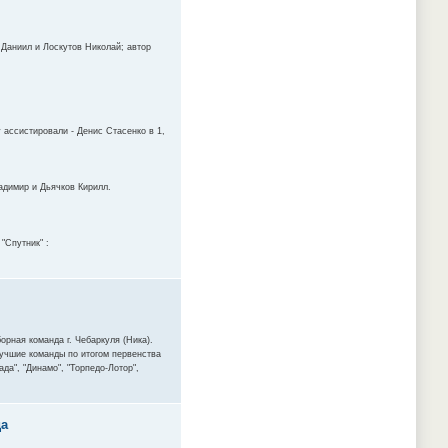
 Даниил и Лоскутов Николай; автор
 ассистировали - Денис Стасенко в 1,
ладимир и Дьячков Кирилл.
"Спутник" :
орная команда г. Чебаркуля (Ника).
лучшие команды по итогом первенства
да", "Динамо", "Торпедо-Лотор",
да