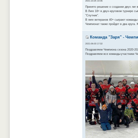
2021-10-25 10:36
Принято решение о создании двух лиг в
В Лиге 18+ в двух-круговом турнире сыг
"Спутник".
В лиге ветеранов 40+ сыграют команды 
Чемпионат также пройдет в два круга. 
Команда "Заря" - Чемпи
2021-06-03 17:32
Поздравляем Чемпиона сезона 2020-20
Поздравляем все команды-участники Ч