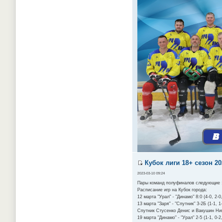
Кубок лиги 18+ сезон 20
2023-03-10 09:24
Пары команд полуфиналов следующие : 
Расписание игр на Кубок города:
12 марта "Урал" - "Динамо" 8:0 (4-0, 2
13 марта "Заря" - "Спутник" 3-2Б (1-1,
Спутник Стусенко Денис и Вакушин Ни
19 марта "Динамо" - "Урал" 2-5 (1-1, 0-2,