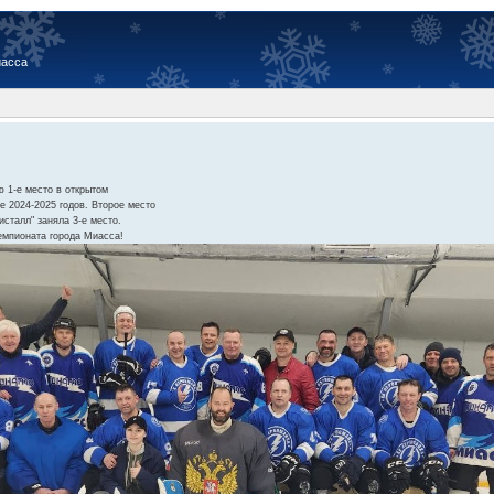
иасса
 1-е место в открытом
е 2024-2025 годов. Второе место
сталл" заняла 3-е место.
емпионата города Миасса!