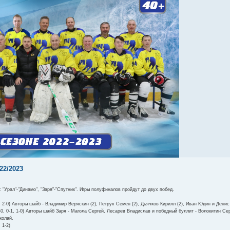
22/2023
"Урал"-"Динамо", "Заря"-"Спутник". Игры полуфиналов пройдут до двух побед.
-0, 2-0) Авторы шайб - Владимир Веряскин (2), Петрух Семен (2), Дьячков Кирилл (2), Иван Юдин и Дени
 1-0, 0-1, 1-0) Авторы шайб Заря - Магола Сергей, Лесарев Владислав и победный буллит - Волокитин Се
колай.
 1-2)