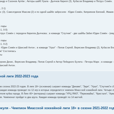
ндр и Сазонов Артём ; Авторы шайб Урала - Дьячков Кирилл (3), Кубасов Владимир и Петрух Семён.
, 2-1)
с (3), Самситдинов Максим (2) и по одной шайбе забросили - Юдин Семён, Киприянов Евгений, Жмаев
й пары
-1, 0-0)
етрух Семён с передачи Кирилла Дьячкова ; в команде "Спутник" - две шайбы Забил Юдин Семён - (ему
й пары
-1, 0-2)
- Юдин Семён и Шанский Антон ; в команде "Урал" - Попов Сергей, Веряскин Владимир (2), Кубасов В
ик" Состоялась
ты
ероев Денис, Веряскин Владимир, Попов Сергей и Автор Победного Булита - Печора Марк ; в команде - 
анский Антон.
ой лиги 2022-2023 года
 сезона 2022-23 годов. В лиге 18+ (основная) сыграют команды "Динамо", "Заря", "Урал", "Спутник"и сб
 Каждая команда проведет по 12 игр в которых определится чемпион Миасской хоккейной лиги. Четыре 
еля кубка города. В Лиге 40+ (ветераны) сыграют команды "УРЦ ЯМЗ", "Первомайка", "Кристалл", "Арма
ля. Чемпионат пройдет в два круга. Каждая команда проведёт по 14 матчей.
уля - Чемпион Миасской хоккейной лиги 18+ в сезоне 2021-2022 го