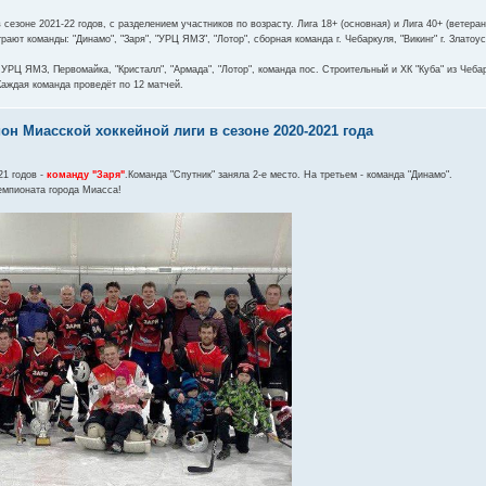
 сезоне 2021-22 годов, с разделением участников по возрасту. Лига 18+ (основная) и Лига 40+ (ветеран
рают команды: "Динамо", "Заря", "УРЦ ЯМЗ", "Лотор", сборная команда г. Чебаркуля, "Викинг" г. Златоу
УРЦ ЯМЗ, Первомайка, "Кристалл", "Армада", "Лотор", команда пос. Строительный и ХК "Куба" из Чеба
Каждая команда проведёт по 12 матчей.
он Миасской хоккейной лиги в сезоне 2020-2021 года
21 годов -
команду "Заря"
.Команда "Спутник" заняла 2-е место. На третьем - команда "Динамо".
емпионата города Миасса!