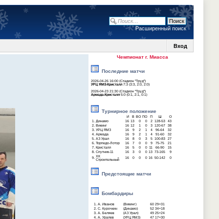
Расширенный поиск
Вход
Чемпионат г. Миасса
Последние матчи
2026-04-26 16:00 (Стадион "Труд")
УРЦ ЯМЗ-Кристалл
7:3 (3:3, 2:0, 2:0)
2026-04-23 21:30 (Стадион "Труд")
Армада-Кристалл
5:0 (0:1, 2:1, 0:1)
Турнирное положение
И
В
ВО
ПО
П
Ш
О
1.
Динамо
16
13
0
0
2
128-53
43
2.
Викинг
16
12
1
0
3
120-67
38
3.
УРЦ ЯМЗ
16
9
2
1
4
96-64
32
4.
Армада
16
9
2
1
4
91-60
32
5.
АЗ Урал
16
8
0
3
5
100-83
27
6.
Торпедо-Лотор
16
7
0
0
9
75-75
21
7.
Кристалл
16
5
0
0
11
66-90
15
8.
Спутник-11
16
3
0
0
13
73-165
9
ХК
9.
16
0
0
0
16
50-142
0
Строительный
Предстоящие матчи
Бомбардиры
1.
А. Иванов
(Викинг)
60
29+31
2.
С. Курочкин
(Динамо)
52
34+18
3.
А. Беляев
(АЗ Урал)
49
25+24
4.
А. Уралев
(УРЦ ЯМЗ)
47
17+30