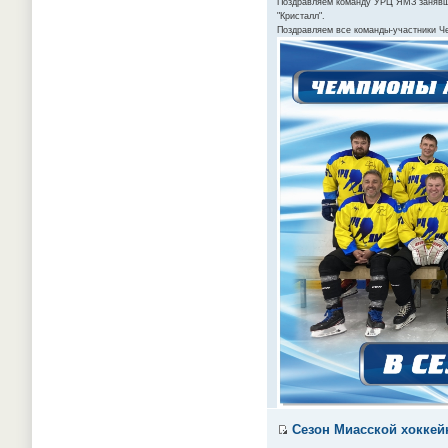
Поздравляем команду УРЦ ЯМЗ занявшую
"Кристалл".
Поздравляем все команды-участники Ч
Сезон Миасской хоккейн