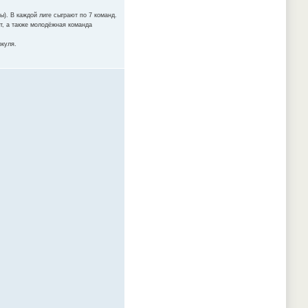
ы). В каждой лиге сыграют по 7 команд.
ст, а также молодёжная команда
ркуля.