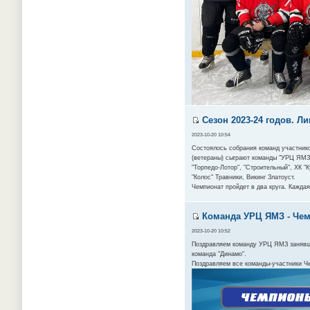
Сезон 2023-24 годов. Ли
2023-10-20 10:54
Состоялось собрания команд участнико
(ветераны) сыграют команды "УРЦ ЯМЗ",
"Торпедо-Лотор", "Строительный", ХК "
"Колос" Травники, Викинг Златоуст.
Чемпионат пройдет в два круга. Каждая
Команда УРЦ ЯМЗ - Чемп
2023-10-20 10:52
Поздравляем команду УРЦ ЯМЗ занявшую
команда "Динамо".
Поздравляем все команды-участники Ч