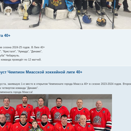
га 40+
в сезона 2024-25 годов. В Лиге 40+
 "Кристалл", "Армада", "Динамо",
Куба" Чебаркуль.
 команда проведёт по 12 матчей.
оуст Чемпион Миасской хоккейной лиги 40+
тоуста, занявшую 1-е место в открытом Чемпионате города Миасса 40+ в сезоне 2023-2024 годов. Втор
а четвертом команда "Динамо".
емпионата города Миасса!