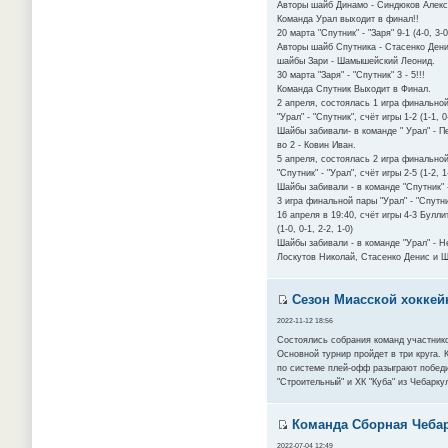
Авторы шайб Динамо - Синдюков Алекса
Команда Урал выходит в финал!!
20 марта "Спутник" - "Заря" 9-1 (4-0, 3-0
Авторы шайб Спутника - Стасенко Дени
шайбы Зари - Шамышейский Леонид.
30 марта "Заря" - "Спутник" 3 - 5!!!
Команда Спутник Выходит в Финал.
2 апреля, состоялась 1 игра финально
"Урал" - "Спутник", счёт игры 1-2 (1-1, 0
Шайбы забивали- в команде " Урал" - П
во 2 - Ковин Иван.
5 апреля, состоялась 2 игра финально
"Спутник" - "Урал", счёт игры 2-5 (1-2, 1
Шайбы забивали - в команде "Спутник" 
3 игра финальной пары "Урал" - "Спутн
16 апреля в 19:40, счëт игры 4-3 Булли
(1-0, 0-1, 2-2, 1-0)
Шайбы забивали - в команде "Урал" - Н
Лоскутов Николай, Стасенко Денис и Ш
Сезон Миасской хоккейн
2022-11-12 18:56
Состоялись собрания команд участников
Основной турнир пройдет в три круга.
по системе плей-офф разыграют победит
"Строительный" и ХК "Куба" из Чебарку
Команда Сборная Чебарк
2022-07-04 12:49