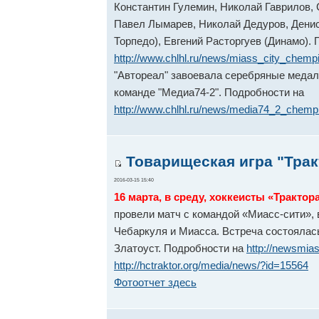
Константин Гулемин, Николай Гаврилов,
Павел Лымарев, Николай Дедуров, Денис
Торпедо), Евгений Расторгуев (Динамо).
http://www.chlhl.ru/news/miass_city_chem
"Автореал" завоевала серебряные медал
команде "Медиа74-2". Подробности на
http://www.chlhl.ru/news/media74_2_chemp
Товарищеская игра "Тракт
2016-03-15 15:40
16 марта, в среду, хоккеисты «Трактор
провели матч с командой «Миасс-сити», 
Чебаркуля и Миасса. Встреча состоялась
Златоуст. Подробности на
http://newsmia
http://hctraktor.org/media/news/?id=15564
Фотоотчет здесь