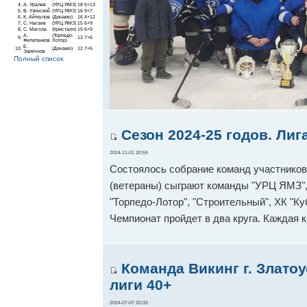
4.
А. Уралев
(УРЦ ЯМЗ)
18
5+13
5.
В. Узинский
(УРЦ ЯМЗ)
16
9+7
6.
К. Айткулов
(Динамо)
16
4+12
7.
С. Нагаев
(УРЦ ЯМЗ)
15
6+9
8.
С. Магола
(Кристалл)
15
6+9
А.
(Торпедо-
9.
13
7+6
Филатенков
Лотор)
Е.
10.
(Динамо)
12
7+5
Заречнов
Полный список
Сезон 2024-25 годов. Лиг
2024-11-01 20:59
Состоялось собрание команд участников 
(ветераны) сыграют команды "УРЦ ЯМЗ", 
"Торпедо-Лотор", "Строительный", ХК "Ку
Чемпионат пройдет в два круга. Каждая 
Команда Викинг г. Злато
лиги 40+
2024-07-07 20:32