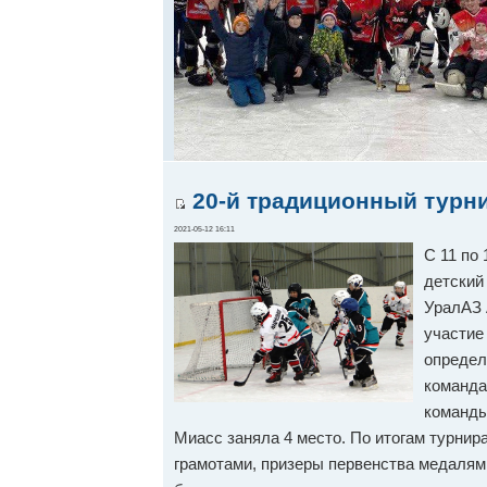
20-й традиционный турни
2021-05-12 16:11
С 11 по
детский
УралАЗ 
участие
определ
команда
команды
Миасс заняла 4 место. По итогам турни
грамотами, призеры первенства медалям