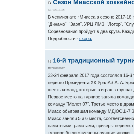
Сезон Миасской хоккейно
2017-12-11 11:15
В чепмионате г.Миасса в сезоне 2017-18 
"Динамо", "Заря", УРЦ ЯМЗ, "Лотор", "Спу
Соревнования пройдут в два круга. Кажд
Подробности -
скоро.
16-й традиционный турни
2017-03-09 15:37
23-24 февраля 2017 года состоялся 16-й
первого Президента ХК УралАЗ А. А. Брю
шесть команд, которые в играх в группах
Первое место на турнире заняла команда
команду "Молот 07". Третье место в дра
Миасс обыгравшая команду МДЮСШ-7 Зла
Миасс заняли 5 и 6 места, соответсвенн
памятными грамотами, призеры первенст
турнире были отмечены лучшие игроки.