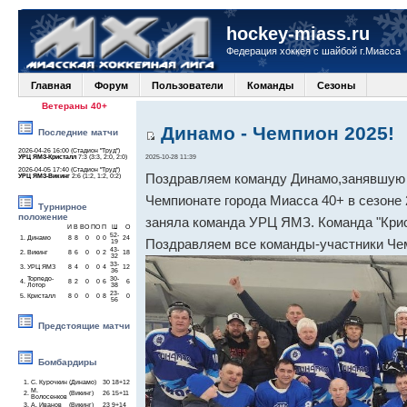
hockey-miass.ru
Федерация хоккея с шайбой г.Миасса
Главная
Форум
Пользователи
Команды
Сезоны
Ветераны 40+
Динамо - Чемпион 2025!
Последние матчи
2026-04-26 16:00 (Стадион "Труд")
УРЦ ЯМЗ-Кристалл
7:3 (3:3, 2:0, 2:0)
2025-10-28 11:39
2026-04-05 17:40 (Стадион "Труд")
Поздравляем команду Динамо,занявшую 
УРЦ ЯМЗ-Викинг
2:6 (1:2, 1:2, 0:2)
Чемпионате города Миасса 40+ в сезоне 
Турнирное
положение
заняла команда УРЦ ЯМЗ. Команда "Крис
И
В
ВО
ПО
П
Ш
О
52-
1.
Динамо
8
8
0
0
0
24
Поздравляем все команды-участники Че
19
43-
2.
Викинг
8
6
0
0
2
18
32
33-
3.
УРЦ ЯМЗ
8
4
0
0
4
12
36
Торпедо-
30-
4.
8
2
0
0
6
6
Лотор
38
23-
5.
Кристалл
8
0
0
0
8
0
56
Предстоящие матчи
Бомбардиры
1.
С. Курочкин
(Динамо)
30
18+12
М.
2.
(Викинг)
26
15+11
Волосенков
3.
А. Иванов
(Викинг)
23
9+14