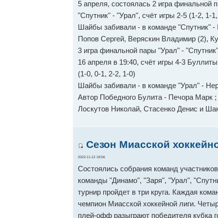
5 апреля, состоялась 2 игра финальной 
"Спутник" - "Урал", счёт игры 2-5 (1-2, 1-1,
Шайбы забивали - в команде "Спутник" - 
Попов Сергей, Веряскин Владимир (2), К
3 игра финальной пары "Урал" - "Спутник
16 апреля в 19:40, счëт игры 4-3 Буллиты
(1-0, 0-1, 2-2, 1-0)
Шайбы забивали - в команде "Урал" - Не
Автор Победного Булита - Печора Марк ; 
Лоскутов Николай, Стасенко Денис и Ша
Сезон Миасской хоккейно
2022-11-12 18:56
Состоялись собрания команд участников 
команды "Динамо", "Заря", "Урал", "Спут
турнир пройдет в три круга. Каждая кома
чемпион Миасской хоккейной лиги. Четы
плей-офф разыграют победителя кубка г