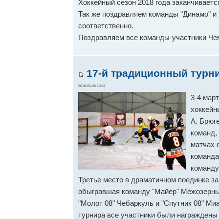
Хоккейный сезон 2018 года заканчиваетс
Так же поздравляем команды "Динамо" и
соответственно.
Поздравляем все команды-участники Че
17-й традиционный турни
2018-03-08 10:57
3-4 мар
хоккейн
А. Брюг
команд, 
матчах 
команда
команду
Третье место в драматичном поединке за
обыгравшая команду "Майер" Межозерны
"Молот 08" Чебаркуль и "Спутник 08" Миа
турнира все участники были награждены