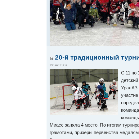
20-й традиционный турни
2021-05-12 16:11
С 11 по
детский
УралАЗ 
участие
определ
команда
команды
Миасс заняла 4 место. По итогам турни
грамотами, призеры первенства медалям