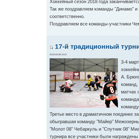
Хоккейный сезон 2018 года заканчиваетс
Так же поздравляем команды "Динамо" и
соответственно.
Поздравляем все команды-участники Че
17-й традиционный турни
2018-03-08 10:57
3-4 мар
хоккейн
А. Брюг
команд, 
матчах 
команда
команду
Третье место в драматичном поединке за
обыгравшая команду "Майер" Межозерны
"Молот 08" Чебаркуль и "Спутник 08" Миа
турнира все участники были награждены