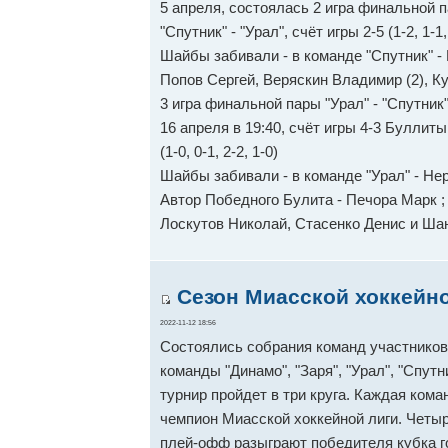
5 апреля, состоялась 2 игра финальной 
"Спутник" - "Урал", счёт игры 2-5 (1-2, 1-1,
Шайбы забивали - в команде "Спутник" - 
Попов Сергей, Веряскин Владимир (2), К
3 игра финальной пары "Урал" - "Спутник
16 апреля в 19:40, счëт игры 4-3 Буллиты
(1-0, 0-1, 2-2, 1-0)
Шайбы забивали - в команде "Урал" - Не
Автор Победного Булита - Печора Марк ; 
Лоскутов Николай, Стасенко Денис и Ша
Сезон Миасской хоккейно
2022-11-12 18:56
Состоялись собрания команд участников 
команды "Динамо", "Заря", "Урал", "Спут
турнир пройдет в три круга. Каждая кома
чемпион Миасской хоккейной лиги. Четы
плей-офф разыграют победителя кубка г