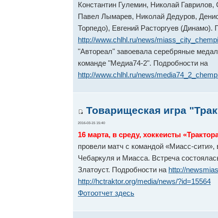
Константин Гулемин, Николай Гаврилов,
Павел Лымарев, Николай Дедуров, Денис
Торпедо), Евгений Расторгуев (Динамо).
http://www.chlhl.ru/news/miass_city_chem
"Автореал" завоевала серебряные медал
команде "Медиа74-2". Подробности на
http://www.chlhl.ru/news/media74_2_chemp
Товарищеская игра "Тракт
2016-03-15 15:40
16 марта, в среду, хоккеисты «Трактор
провели матч с командой «Миасс-сити», 
Чебаркуля и Миасса. Встреча состоялась
Златоуст. Подробности на
http://newsmia
http://hctraktor.org/media/news/?id=15564
Фотоотчет здесь