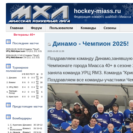
hockey-miass.ru
Федерация хоккея с шайбой г.Миасса
Главная
Форум
Пользователи
Команды
Сезоны
Ветераны 40+
Динамо - Чемпион 2025!
Последние матчи
2026-04-26 16:00 (Стадион "Труд")
УРЦ ЯМЗ-Кристалл
7:3 (3:3, 2:0, 2:0)
2025-10-28 11:39
2026-04-05 17:40 (Стадион "Труд")
Поздравляем команду Динамо,занявшую 
УРЦ ЯМЗ-Викинг
2:6 (1:2, 1:2, 0:2)
Чемпионате города Миасса 40+ в сезоне 
Турнирное
положение
заняла команда УРЦ ЯМЗ. Команда "Крис
И
В
ВО
ПО
П
Ш
О
52-
1.
Динамо
8
8
0
0
0
24
Поздравляем все команды-участники Че
19
43-
2.
Викинг
8
6
0
0
2
18
32
33-
3.
УРЦ ЯМЗ
8
4
0
0
4
12
36
Торпедо-
30-
4.
8
2
0
0
6
6
Лотор
38
23-
5.
Кристалл
8
0
0
0
8
0
56
Предстоящие матчи
Бомбардиры
1.
С. Курочкин
(Динамо)
30
18+12
М.
2.
(Викинг)
26
15+11
Волосенков
3.
А. Иванов
(Викинг)
23
9+14