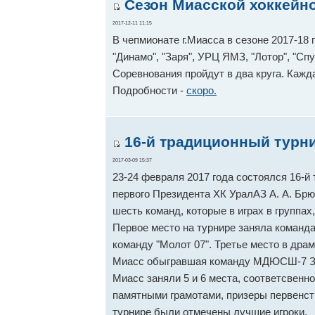
Сезон Миасской хоккейно
2017-12-11 11:15
В чепмионате г.Миасса в сезоне 2017-18 
"Динамо", "Заря", УРЦ ЯМЗ, "Лотор", "Спу
Соревнования пройдут в два круга. Кажд
Подробности -
скоро.
16-й традиционный турни
2017-03-09 15:37
23-24 февраля 2017 года состоялся 16-й
первого Президента ХК УралАЗ А. А. Брю
шесть команд, которые в играх в группах
Первое место на турнире заняла команда
команду "Молот 07". Третье место в дра
Миасс обыгравшая команду МДЮСШ-7 Зла
Миасс заняли 5 и 6 места, соответсвенн
памятными грамотами, призеры первенст
турнире были отмечены лучшие игроки.