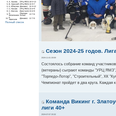
4.
А. Уралев
(УРЦ ЯМЗ)
18
5+13
5.
В. Узинский
(УРЦ ЯМЗ)
16
9+7
6.
К. Айткулов
(Динамо)
16
4+12
7.
С. Нагаев
(УРЦ ЯМЗ)
15
6+9
8.
С. Магола
(Кристалл)
15
6+9
А.
(Торпедо-
9.
13
7+6
Филатенков
Лотор)
Е.
10.
(Динамо)
12
7+5
Заречнов
Полный список
Сезон 2024-25 годов. Лиг
2024-11-01 20:59
Состоялось собрание команд участников 
(ветераны) сыграют команды "УРЦ ЯМЗ", 
"Торпедо-Лотор", "Строительный", ХК "Ку
Чемпионат пройдет в два круга. Каждая 
Команда Викинг г. Злато
лиги 40+
2024-07-07 20:32