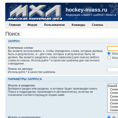
hockey-miass.ru
Федерация хоккея с шайбой г.Миасса
Главная
Форум
Пользователи
Команды
Сезоны
Поиск
ЗАПРОС
Ключевые слова:
Вы можете использовать
+
, чтобы определить слова, которые должны
Иска
быть в результатах, и
-
для слов, которых в результатах быть не
должно. Вы можете разделить слова символом
|
для поиска любого
Иска
слова из списка. Используйте
*
в качестве шаблона для частичного
совпадения.
Поиск по автору:
Используйте * в качестве шаблона.
ПАРАМЕТРЫ ЗАПРОСА
Искать в разделах:
Выберите раздел или разделы, в которых будет произведён поиск.
Поиск в подразделах производится автоматически, если вы не
отключили соответствующую опцию ниже.
Искать в подразделах:
Да