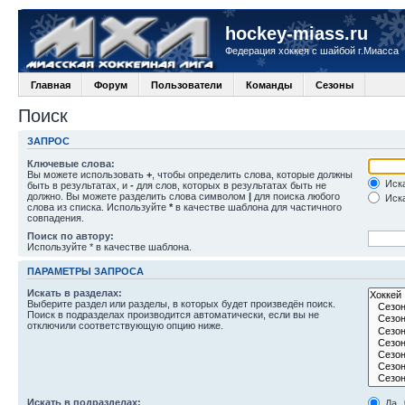
hockey-miass.ru
Федерация хоккея с шайбой г.Миасса
Главная
Форум
Пользователи
Команды
Сезоны
Поиск
ЗАПРОС
Ключевые слова:
Вы можете использовать
+
, чтобы определить слова, которые должны
Иска
быть в результатах, и
-
для слов, которых в результатах быть не
должно. Вы можете разделить слова символом
|
для поиска любого
Иска
слова из списка. Используйте
*
в качестве шаблона для частичного
совпадения.
Поиск по автору:
Используйте * в качестве шаблона.
ПАРАМЕТРЫ ЗАПРОСА
Искать в разделах:
Выберите раздел или разделы, в которых будет произведён поиск.
Поиск в подразделах производится автоматически, если вы не
отключили соответствующую опцию ниже.
Искать в подразделах:
Да