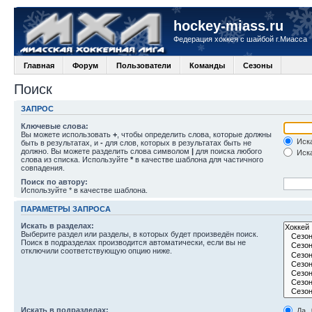
hockey-miass.ru
Федерация хоккея с шайбой г.Миасса
Главная
Форум
Пользователи
Команды
Сезоны
Поиск
ЗАПРОС
Ключевые слова:
Вы можете использовать
+
, чтобы определить слова, которые должны
Иска
быть в результатах, и
-
для слов, которых в результатах быть не
должно. Вы можете разделить слова символом
|
для поиска любого
Иска
слова из списка. Используйте
*
в качестве шаблона для частичного
совпадения.
Поиск по автору:
Используйте * в качестве шаблона.
ПАРАМЕТРЫ ЗАПРОСА
Искать в разделах:
Выберите раздел или разделы, в которых будет произведён поиск.
Поиск в подразделах производится автоматически, если вы не
отключили соответствующую опцию ниже.
Искать в подразделах:
Да