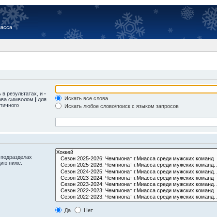
иасса
 в результатах, и
-
Искать все слова
лова символом
|
для
тичного
Искать любое слово/поиск с языком запросов
 подразделах
цию ниже.
Да
Нет