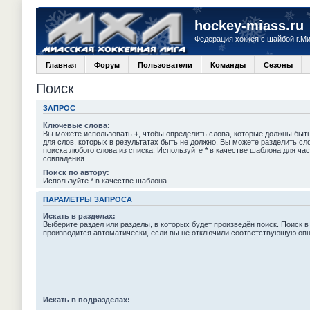
hockey-miass.ru
Федерация хоккея с шайбой г.М
Главная
Форум
Пользователи
Команды
Сезоны
Поиск
ЗАПРОС
Ключевые слова:
Вы можете использовать
+
, чтобы определить слова, которые должны быть
для слов, которых в результатах быть не должно. Вы можете разделить с
поиска любого слова из списка. Используйте
*
в качестве шаблона для час
совпадения.
Поиск по автору:
Используйте * в качестве шаблона.
ПАРАМЕТРЫ ЗАПРОСА
Искать в разделах:
Выберите раздел или разделы, в которых будет произведён поиск. Поиск в
производится автоматически, если вы не отключили соответствующую оп
Искать в подразделах: