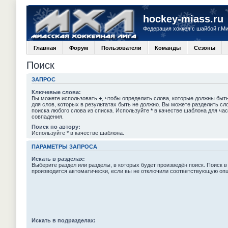
hockey-miass.ru
Федерация хоккея с шайбой г.М
Главная
Форум
Пользователи
Команды
Сезоны
Поиск
ЗАПРОС
Ключевые слова:
Вы можете использовать
+
, чтобы определить слова, которые должны быть
для слов, которых в результатах быть не должно. Вы можете разделить с
поиска любого слова из списка. Используйте
*
в качестве шаблона для час
совпадения.
Поиск по автору:
Используйте * в качестве шаблона.
ПАРАМЕТРЫ ЗАПРОСА
Искать в разделах:
Выберите раздел или разделы, в которых будет произведён поиск. Поиск в
производится автоматически, если вы не отключили соответствующую оп
Искать в подразделах: