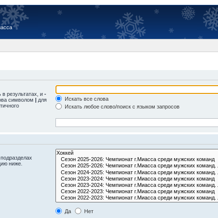
иасса
 в результатах, и
-
Искать все слова
лова символом
|
для
тичного
Искать любое слово/поиск с языком запросов
 подразделах
цию ниже.
Да
Нет