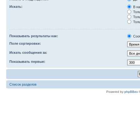
Искать:
В на
Толь
Толь
Толь
Показывать результаты как:
Соо
Поле сортировки:
Искать сообщения за:
Показывать первые:
Список разделов
Powered by
phpBBex
©