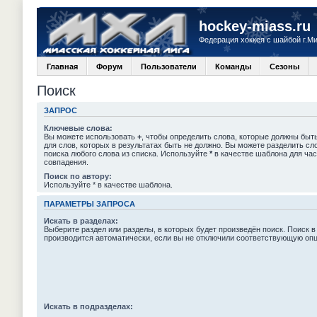
hockey-miass.ru
Федерация хоккея с шайбой г.М
Главная
Форум
Пользователи
Команды
Сезоны
Поиск
ЗАПРОС
Ключевые слова:
Вы можете использовать
+
, чтобы определить слова, которые должны быть
для слов, которых в результатах быть не должно. Вы можете разделить с
поиска любого слова из списка. Используйте
*
в качестве шаблона для час
совпадения.
Поиск по автору:
Используйте * в качестве шаблона.
ПАРАМЕТРЫ ЗАПРОСА
Искать в разделах:
Выберите раздел или разделы, в которых будет произведён поиск. Поиск в
производится автоматически, если вы не отключили соответствующую оп
Искать в подразделах: