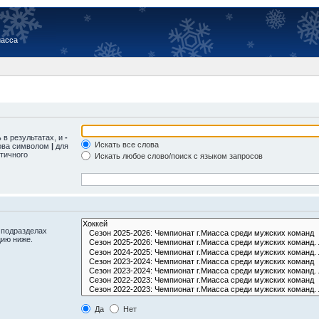
иасса
 в результатах, и
-
Искать все слова
лова символом
|
для
тичного
Искать любое слово/поиск с языком запросов
 подразделах
цию ниже.
Да
Нет