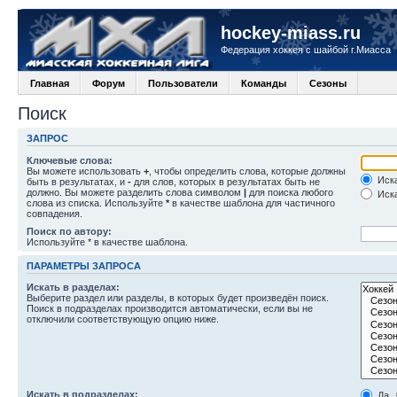
hockey-miass.ru
Федерация хоккея с шайбой г.Миасса
Главная
Форум
Пользователи
Команды
Сезоны
Поиск
ЗАПРОС
Ключевые слова:
Вы можете использовать
+
, чтобы определить слова, которые должны
Иска
быть в результатах, и
-
для слов, которых в результатах быть не
должно. Вы можете разделить слова символом
|
для поиска любого
Иска
слова из списка. Используйте
*
в качестве шаблона для частичного
совпадения.
Поиск по автору:
Используйте * в качестве шаблона.
ПАРАМЕТРЫ ЗАПРОСА
Искать в разделах:
Выберите раздел или разделы, в которых будет произведён поиск.
Поиск в подразделах производится автоматически, если вы не
отключили соответствующую опцию ниже.
Искать в подразделах:
Да