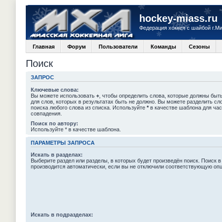
hockey-miass.ru
Федерация хоккея с шайбой г.М
Главная
Форум
Пользователи
Команды
Сезоны
Поиск
ЗАПРОС
Ключевые слова:
Вы можете использовать
+
, чтобы определить слова, которые должны быть
для слов, которых в результатах быть не должно. Вы можете разделить с
поиска любого слова из списка. Используйте
*
в качестве шаблона для час
совпадения.
Поиск по автору:
Используйте * в качестве шаблона.
ПАРАМЕТРЫ ЗАПРОСА
Искать в разделах:
Выберите раздел или разделы, в которых будет произведён поиск. Поиск в
производится автоматически, если вы не отключили соответствующую оп
Искать в подразделах: