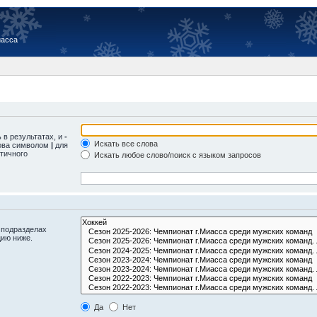
иасса
 в результатах, и
-
Искать все слова
лова символом
|
для
тичного
Искать любое слово/поиск с языком запросов
 подразделах
цию ниже.
Да
Нет