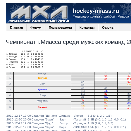
hockey-miass.ru
Федерация хоккея с шайбой г.Миасса
Главная
Форум
Пользователи
Команды
Сезоны
Чемпионат г.Миасса среди мужских команд 20
И
В
ВО
ПО
П
Ш
О
1.
Таганай
10
7
2
0
1
62-29
25
2.
Торпедо
10
7
0
1
2
59-29
22
3.
Динамо
10
4
1
1
4
41-45
15
4.
УРЦ ЯМЗ
10
3
1
1
5
35-40
12
5.
Заря
10
1
2
2
5
26-48
9
6.
Лотор
10
2
0
1
7
27-59
7
#
Команда
1
2
3
.
5:0
8:4
1
Торпедо
.
8:3
10:2
0:5
.
5:4
2
Заря
3:8
.
3:2
4:8
4:5
.
3
Динамо
2:10
2:3Б
.
1:10
3:2
2:3
4
Лотор
2:5
4:5Б
3:9
4:2
5:4Б
2:5
5
УРЦ ЯМЗ
2:5
5:1
3:4
4:3Б
3:2Б
3:5
6
Таганай
7:3
9:1
6:3
2010-12-17 19:00
Стадион "Динамо"
Динамо
-
Лотор
3:2 (0:1, 2:0, 1:1)
2010-12-20 20:00
Стадион "Заря"
Заря
-
Таганай
2:3Б (0:0, 1:0, 1:2, 0:0, 0:1)
2010-12-22 19:00
Стадион "Труд"
Лотор
-
Торпедо
1:10 (1:6, 0:1, 0:3)
2010-12-23 19:00
Стадион "Заря"
Заря
-
УРЦ ЯМЗ
4:5Б (2:0, 1:2, 1:2, 0:0, 0:1)
2010-12-24 20:00
Стадион "Динамо"
Динамо
-
Таганай
5:3 (0:0, 4:2, 1:1)