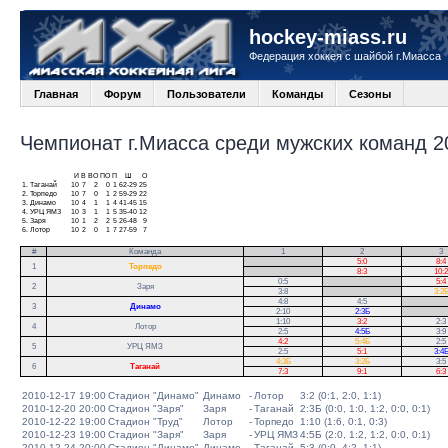
hockey-miass.ru
Федерация хоккея с шайбой г.Миасса
Главная
Форум
Пользователи
Команды
Сезоны
Чемпионат г.Миасса среди мужских команд 20
И
В
ВО
ПО
П
Ш
О
1.
Таганай
10
7
2
0
1
62-29
25
2.
Торпедо
10
7
0
1
2
59-29
22
3.
Динамо
10
4
1
1
4
41-45
15
4.
УРЦ ЯМЗ
10
3
1
1
5
35-40
12
5.
Заря
10
1
2
2
5
26-48
9
6.
Лотор
10
2
0
1
7
27-59
7
#
Команда
1
2
3
.
5:0
8:4
1
Торпедо
.
8:3
10:2
0:5
.
5:4
2
Заря
3:8
.
3:2
4:8
4:5
.
3
Динамо
2:10
2:3Б
.
1:10
3:2
2:3
4
Лотор
2:5
4:5Б
3:9
4:2
5:4Б
2:5
5
УРЦ ЯМЗ
2:5
5:1
3:4
4:3Б
3:2Б
3:5
6
Таганай
7:3
9:1
6:3
2010-12-17 19:00
Стадион "Динамо"
Динамо
-
Лотор
3:2 (0:1, 2:0, 1:1)
2010-12-20 20:00
Стадион "Заря"
Заря
-
Таганай
2:3Б (0:0, 1:0, 1:2, 0:0, 0:1)
2010-12-22 19:00
Стадион "Труд"
Лотор
-
Торпедо
1:10 (1:6, 0:1, 0:3)
2010-12-23 19:00
Стадион "Заря"
Заря
-
УРЦ ЯМЗ
4:5Б (2:0, 1:2, 1:2, 0:0, 0:1)
2010-12-24 20:00
Стадион "Динамо"
Динамо
-
Таганай
5:3 (0:0, 4:2, 1:1)