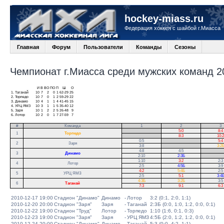
hockey-miass.ru
Федерация хоккея с шайбой г.Миасса
Главная
Форум
Пользователи
Команды
Сезоны
Чемпионат г.Миасса среди мужских команд 20
И
В
ВО
ПО
П
Ш
О
1.
Таганай
10
7
2
0
1
62-29
25
2.
Торпедо
10
7
0
1
2
59-29
22
3.
Динамо
10
4
1
1
4
41-45
15
4.
УРЦ ЯМЗ
10
3
1
1
5
35-40
12
5.
Заря
10
1
2
2
5
26-48
9
6.
Лотор
10
2
0
1
7
27-59
7
#
Команда
1
2
3
.
5:0
8:4
1
Торпедо
.
8:3
10:2
0:5
.
5:4
2
Заря
3:8
.
3:2
4:8
4:5
.
3
Динамо
2:10
2:3Б
.
1:10
3:2
2:3
4
Лотор
2:5
4:5Б
3:9
4:2
5:4Б
2:5
5
УРЦ ЯМЗ
2:5
5:1
3:4
4:3Б
3:2Б
3:5
6
Таганай
7:3
9:1
6:3
2010-12-17 19:00
Стадион "Динамо"
Динамо
-
Лотор
3:2 (0:1, 2:0, 1:1)
2010-12-20 20:00
Стадион "Заря"
Заря
-
Таганай
2:3Б (0:0, 1:0, 1:2, 0:0, 0:1)
2010-12-22 19:00
Стадион "Труд"
Лотор
-
Торпедо
1:10 (1:6, 0:1, 0:3)
2010-12-23 19:00
Стадион "Заря"
Заря
-
УРЦ ЯМЗ
4:5Б (2:0, 1:2, 1:2, 0:0, 0:1)
2010-12-24 20:00
Стадион "Динамо"
Динамо
-
Таганай
5:3 (0:0, 4:2, 1:1)