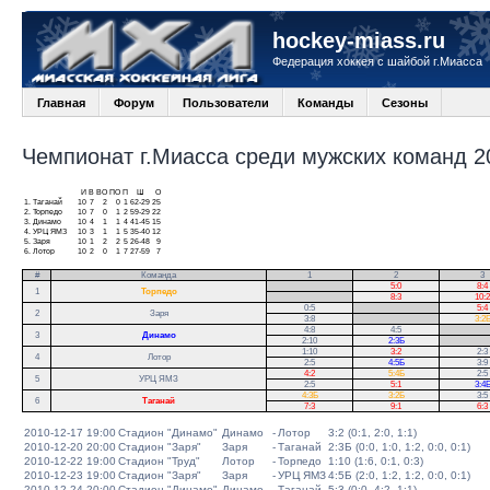
hockey-miass.ru
Федерация хоккея с шайбой г.Миасса
Главная
Форум
Пользователи
Команды
Сезоны
Чемпионат г.Миасса среди мужских команд 20
И
В
ВО
ПО
П
Ш
О
1.
Таганай
10
7
2
0
1
62-29
25
2.
Торпедо
10
7
0
1
2
59-29
22
3.
Динамо
10
4
1
1
4
41-45
15
4.
УРЦ ЯМЗ
10
3
1
1
5
35-40
12
5.
Заря
10
1
2
2
5
26-48
9
6.
Лотор
10
2
0
1
7
27-59
7
#
Команда
1
2
3
.
5:0
8:4
1
Торпедо
.
8:3
10:2
0:5
.
5:4
2
Заря
3:8
.
3:2
4:8
4:5
.
3
Динамо
2:10
2:3Б
.
1:10
3:2
2:3
4
Лотор
2:5
4:5Б
3:9
4:2
5:4Б
2:5
5
УРЦ ЯМЗ
2:5
5:1
3:4
4:3Б
3:2Б
3:5
6
Таганай
7:3
9:1
6:3
2010-12-17 19:00
Стадион "Динамо"
Динамо
-
Лотор
3:2 (0:1, 2:0, 1:1)
2010-12-20 20:00
Стадион "Заря"
Заря
-
Таганай
2:3Б (0:0, 1:0, 1:2, 0:0, 0:1)
2010-12-22 19:00
Стадион "Труд"
Лотор
-
Торпедо
1:10 (1:6, 0:1, 0:3)
2010-12-23 19:00
Стадион "Заря"
Заря
-
УРЦ ЯМЗ
4:5Б (2:0, 1:2, 1:2, 0:0, 0:1)
2010-12-24 20:00
Стадион "Динамо"
Динамо
-
Таганай
5:3 (0:0, 4:2, 1:1)