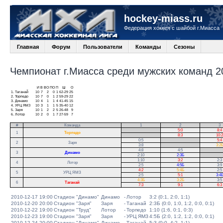
hockey-miass.ru
Федерация хоккея с шайбой г.Миасса
Главная
Форум
Пользователи
Команды
Сезоны
Чемпионат г.Миасса среди мужских команд 20
И
В
ВО
ПО
П
Ш
О
1.
Таганай
10
7
2
0
1
62-29
25
2.
Торпедо
10
7
0
1
2
59-29
22
3.
Динамо
10
4
1
1
4
41-45
15
4.
УРЦ ЯМЗ
10
3
1
1
5
35-40
12
5.
Заря
10
1
2
2
5
26-48
9
6.
Лотор
10
2
0
1
7
27-59
7
#
Команда
1
2
3
.
5:0
8:4
1
Торпедо
.
8:3
10:2
0:5
.
5:4
2
Заря
3:8
.
3:2
4:8
4:5
.
3
Динамо
2:10
2:3Б
.
1:10
3:2
2:3
4
Лотор
2:5
4:5Б
3:9
4:2
5:4Б
2:5
5
УРЦ ЯМЗ
2:5
5:1
3:4
4:3Б
3:2Б
3:5
6
Таганай
7:3
9:1
6:3
2010-12-17 19:00
Стадион "Динамо"
Динамо
-
Лотор
3:2 (0:1, 2:0, 1:1)
2010-12-20 20:00
Стадион "Заря"
Заря
-
Таганай
2:3Б (0:0, 1:0, 1:2, 0:0, 0:1)
2010-12-22 19:00
Стадион "Труд"
Лотор
-
Торпедо
1:10 (1:6, 0:1, 0:3)
2010-12-23 19:00
Стадион "Заря"
Заря
-
УРЦ ЯМЗ
4:5Б (2:0, 1:2, 1:2, 0:0, 0:1)
2010-12-24 20:00
Стадион "Динамо"
Динамо
-
Таганай
5:3 (0:0, 4:2, 1:1)