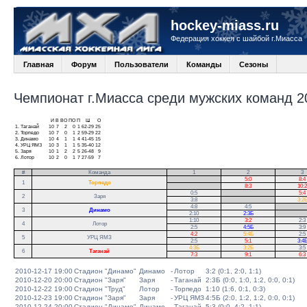
hockey-miass.ru
Федерация хоккея с шайбой г.Миасса
Главная
Форум
Пользователи
Команды
Сезоны
Чемпионат г.Миасса среди мужских команд 20
И
В
ВО
ПО
П
Ш
О
1.
Таганай
10
7
2
0
1
62-29
25
2.
Торпедо
10
7
0
1
2
59-29
22
3.
Динамо
10
4
1
1
4
41-45
15
4.
УРЦ ЯМЗ
10
3
1
1
5
35-40
12
5.
Заря
10
1
2
2
5
26-48
9
6.
Лотор
10
2
0
1
7
27-59
7
#
Команда
1
2
3
.
5:0
8:4
1
Торпедо
.
8:3
10:2
0:5
.
5:4
2
Заря
3:8
.
3:2
4:8
4:5
.
3
Динамо
2:10
2:3Б
.
1:10
3:2
2:3
4
Лотор
2:5
4:5Б
3:9
4:2
5:4Б
2:5
5
УРЦ ЯМЗ
2:5
5:1
3:4
4:3Б
3:2Б
3:5
6
Таганай
7:3
9:1
6:3
2010-12-17 19:00
Стадион "Динамо"
Динамо
-
Лотор
3:2 (0:1, 2:0, 1:1)
2010-12-20 20:00
Стадион "Заря"
Заря
-
Таганай
2:3Б (0:0, 1:0, 1:2, 0:0, 0:1)
2010-12-22 19:00
Стадион "Труд"
Лотор
-
Торпедо
1:10 (1:6, 0:1, 0:3)
2010-12-23 19:00
Стадион "Заря"
Заря
-
УРЦ ЯМЗ
4:5Б (2:0, 1:2, 1:2, 0:0, 0:1)
2010-12-24 20:00
Стадион "Динамо"
Динамо
-
Таганай
5:3 (0:0, 4:2, 1:1)