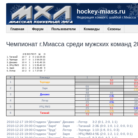
hockey-miass.ru
Федерация хоккея с шайбой г.Миасса
Главная
Форум
Пользователи
Команды
Сезоны
Чемпионат г.Миасса среди мужских команд 20
И
В
ВО
ПО
П
Ш
О
1.
Таганай
10
7
2
0
1
62-29
25
2.
Торпедо
10
7
0
1
2
59-29
22
3.
Динамо
10
4
1
1
4
41-45
15
4.
УРЦ ЯМЗ
10
3
1
1
5
35-40
12
5.
Заря
10
1
2
2
5
26-48
9
6.
Лотор
10
2
0
1
7
27-59
7
#
Команда
1
2
3
.
5:0
8:4
1
Торпедо
.
8:3
10:2
0:5
.
5:4
2
Заря
3:8
.
3:2
4:8
4:5
.
3
Динамо
2:10
2:3Б
.
1:10
3:2
2:3
4
Лотор
2:5
4:5Б
3:9
4:2
5:4Б
2:5
5
УРЦ ЯМЗ
2:5
5:1
3:4
4:3Б
3:2Б
3:5
6
Таганай
7:3
9:1
6:3
2010-12-17 19:00
Стадион "Динамо"
Динамо
-
Лотор
3:2 (0:1, 2:0, 1:1)
2010-12-20 20:00
Стадион "Заря"
Заря
-
Таганай
2:3Б (0:0, 1:0, 1:2, 0:0, 0:1)
2010-12-22 19:00
Стадион "Труд"
Лотор
-
Торпедо
1:10 (1:6, 0:1, 0:3)
2010-12-23 19:00
Стадион "Заря"
Заря
-
УРЦ ЯМЗ
4:5Б (2:0, 1:2, 1:2, 0:0, 0:1)
2010-12-24 20:00
Стадион "Динамо"
Динамо
-
Таганай
5:3 (0:0, 4:2, 1:1)