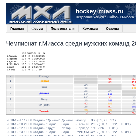
hockey-miass.ru
Федерация хоккея с шайбой г.Миасса
Главная
Форум
Пользователи
Команды
Сезоны
Чемпионат г.Миасса среди мужских команд 20
И
В
ВО
ПО
П
Ш
О
1.
Таганай
10
7
2
0
1
62-29
25
2.
Торпедо
10
7
0
1
2
59-29
22
3.
Динамо
10
4
1
1
4
41-45
15
4.
УРЦ ЯМЗ
10
3
1
1
5
35-40
12
5.
Заря
10
1
2
2
5
26-48
9
6.
Лотор
10
2
0
1
7
27-59
7
#
Команда
1
2
3
.
5:0
8:4
1
Торпедо
.
8:3
10:2
0:5
.
5:4
2
Заря
3:8
.
3:2
4:8
4:5
.
3
Динамо
2:10
2:3Б
.
1:10
3:2
2:3
4
Лотор
2:5
4:5Б
3:9
4:2
5:4Б
2:5
5
УРЦ ЯМЗ
2:5
5:1
3:4
4:3Б
3:2Б
3:5
6
Таганай
7:3
9:1
6:3
2010-12-17 19:00
Стадион "Динамо"
Динамо
-
Лотор
3:2 (0:1, 2:0, 1:1)
2010-12-20 20:00
Стадион "Заря"
Заря
-
Таганай
2:3Б (0:0, 1:0, 1:2, 0:0, 0:1)
2010-12-22 19:00
Стадион "Труд"
Лотор
-
Торпедо
1:10 (1:6, 0:1, 0:3)
2010-12-23 19:00
Стадион "Заря"
Заря
-
УРЦ ЯМЗ
4:5Б (2:0, 1:2, 1:2, 0:0, 0:1)
2010-12-24 20:00
Стадион "Динамо"
Динамо
-
Таганай
5:3 (0:0, 4:2, 1:1)