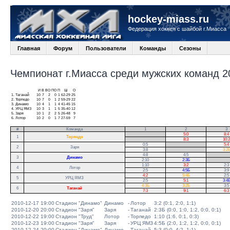
hockey-miass.ru
Федерация хоккея с шайбой г.Миасса
Главная
Форум
Пользователи
Команды
Сезоны
Чемпионат г.Миасса среди мужских команд 20
И
В
ВО
ПО
П
Ш
О
1.
Таганай
10
7
2
0
1
62-29
25
2.
Торпедо
10
7
0
1
2
59-29
22
3.
Динамо
10
4
1
1
4
41-45
15
4.
УРЦ ЯМЗ
10
3
1
1
5
35-40
12
5.
Заря
10
1
2
2
5
26-48
9
6.
Лотор
10
2
0
1
7
27-59
7
#
Команда
1
2
3
.
5:0
8:4
1
Торпедо
.
8:3
10:2
0:5
.
5:4
2
Заря
3:8
.
3:2
4:8
4:5
.
3
Динамо
2:10
2:3Б
.
1:10
3:2
2:3
4
Лотор
2:5
4:5Б
3:9
4:2
5:4Б
2:5
5
УРЦ ЯМЗ
2:5
5:1
3:4
4:3Б
3:2Б
3:5
6
Таганай
7:3
9:1
6:3
2010-12-17 19:00
Стадион "Динамо"
Динамо
-
Лотор
3:2 (0:1, 2:0, 1:1)
2010-12-20 20:00
Стадион "Заря"
Заря
-
Таганай
2:3Б (0:0, 1:0, 1:2, 0:0, 0:1)
2010-12-22 19:00
Стадион "Труд"
Лотор
-
Торпедо
1:10 (1:6, 0:1, 0:3)
2010-12-23 19:00
Стадион "Заря"
Заря
-
УРЦ ЯМЗ
4:5Б (2:0, 1:2, 1:2, 0:0, 0:1)
2010-12-24 20:00
Стадион "Динамо"
Динамо
-
Таганай
5:3 (0:0, 4:2, 1:1)