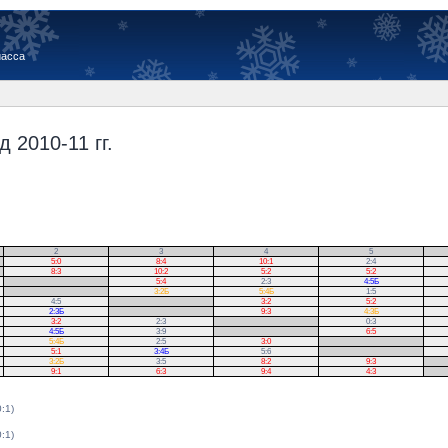
иасса
 2010-11 гг.
2
3
4
5
5:0
8:4
10:1
2:4
8:3
10:2
5:2
5:2
.
5:4
2:3
4:5Б
.
3:2Б
5:4Б
1:5
4:5
.
3:2
5:2
2:3Б
.
9:3
4:3Б
3:2
2:3
.
0:3
4:5Б
3:9
.
6:5
5:4Б
2:5
3:0
.
5:1
3:4Б
5:6
.
3:2Б
3:5
8:2
9:3
.
9:1
6:3
9:4
4:3
.
0:1)
0:1)