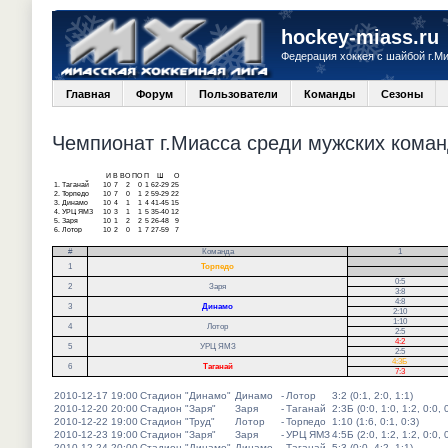
hockey-miass.ru
Федерация хоккея с шайбой г.М
Главная
Форум
Пользователи
Команды
Сезоны
Чемпионат г.Миасса среди мужских команд
И
В
ВО
ПО
П
Ш
О
1.
Таганай
10
7
2
0
1
62-29
25
2.
Торпедо
10
7
0
1
2
59-29
22
3.
Динамо
10
4
1
1
4
41-45
15
4.
УРЦ ЯМЗ
10
3
1
1
5
35-40
12
5.
Заря
10
1
2
2
5
26-48
9
6.
Лотор
10
2
0
1
7
27-59
7
#
Команда
1
.
1
Торпедо
.
0:5
2
Заря
3:8
4:8
3
Динамо
2:10
1:10
4
Лотор
2:5
4:2
5
УРЦ ЯМЗ
2:5
4:3Б
6
Таганай
7:3
2010-12-17 19:00
Стадион "Динамо"
Динамо
-
Лотор
3:2 (0:1, 2:0, 1:1)
2010-12-20 20:00
Стадион "Заря"
Заря
-
Таганай
2:3Б (0:0, 1:0, 1:2, 0:0, 
2010-12-22 19:00
Стадион "Труд"
Лотор
-
Торпедо
1:10 (1:6, 0:1, 0:3)
2010-12-23 19:00
Стадион "Заря"
Заря
-
УРЦ ЯМЗ
4:5Б (2:0, 1:2, 1:2, 0:0, 
2010-12-24 20:00
Стадион "Динамо"
Динамо
-
Таганай
5:3 (0:0, 4:2, 1:1)