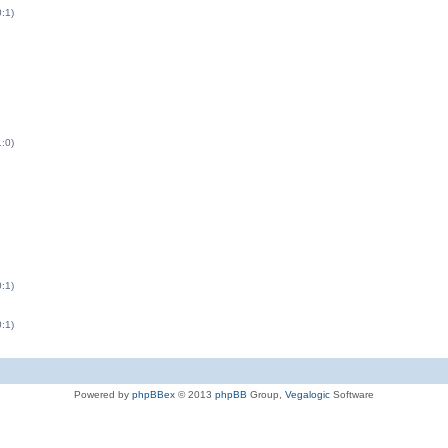
0:1)
1:0)
0:1)
0:1)
Powered by
phpBBex
© 2013
phpBB
Group,
Vegalogic
Software