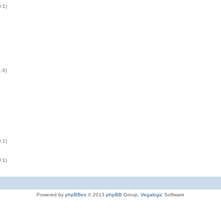
0:1)
1:0)
0:1)
0:1)
Powered by
phpBBex
© 2013
phpBB
Group,
Vegalogic
Software