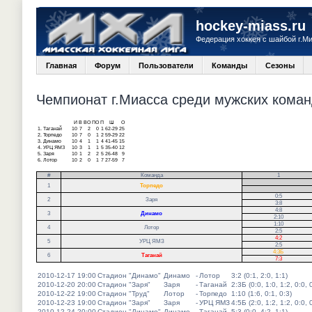
hockey-miass.ru
Федерация хоккея с шайбой г.М
Главная
Форум
Пользователи
Команды
Сезоны
Чемпионат г.Миасса среди мужских команд
И
В
ВО
ПО
П
Ш
О
1.
Таганай
10
7
2
0
1
62-29
25
2.
Торпедо
10
7
0
1
2
59-29
22
3.
Динамо
10
4
1
1
4
41-45
15
4.
УРЦ ЯМЗ
10
3
1
1
5
35-40
12
5.
Заря
10
1
2
2
5
26-48
9
6.
Лотор
10
2
0
1
7
27-59
7
#
Команда
1
.
1
Торпедо
.
0:5
2
Заря
3:8
4:8
3
Динамо
2:10
1:10
4
Лотор
2:5
4:2
5
УРЦ ЯМЗ
2:5
4:3Б
6
Таганай
7:3
2010-12-17 19:00
Стадион "Динамо"
Динамо
-
Лотор
3:2 (0:1, 2:0, 1:1)
2010-12-20 20:00
Стадион "Заря"
Заря
-
Таганай
2:3Б (0:0, 1:0, 1:2, 0:0, 
2010-12-22 19:00
Стадион "Труд"
Лотор
-
Торпедо
1:10 (1:6, 0:1, 0:3)
2010-12-23 19:00
Стадион "Заря"
Заря
-
УРЦ ЯМЗ
4:5Б (2:0, 1:2, 1:2, 0:0, 
2010-12-24 20:00
Стадион "Динамо"
Динамо
-
Таганай
5:3 (0:0, 4:2, 1:1)