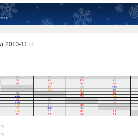
иасса
 2010-11 гг.
2
3
4
5
5:0
8:4
10:1
2:4
8:3
10:2
5:2
5:2
.
5:4
2:3
4:5Б
.
3:2Б
5:4Б
1:5
4:5
.
3:2
5:2
2:3Б
.
9:3
4:3Б
3:2
2:3
.
0:3
4:5Б
3:9
.
6:5
5:4Б
2:5
3:0
.
5:1
3:4Б
5:6
.
3:2Б
3:5
8:2
9:3
.
9:1
6:3
9:4
4:3
.
0:1)
0:1)