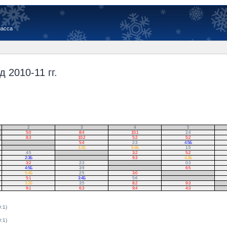
иасса
 2010-11 гг.
2
3
4
5
5:0
8:4
10:1
2:4
8:3
10:2
5:2
5:2
.
5:4
2:3
4:5Б
.
3:2Б
5:4Б
1:5
4:5
.
3:2
5:2
2:3Б
.
9:3
4:3Б
3:2
2:3
.
0:3
4:5Б
3:9
.
6:5
5:4Б
2:5
3:0
.
5:1
3:4Б
5:6
.
3:2Б
3:5
8:2
9:3
.
9:1
6:3
9:4
4:3
.
0:1)
0:1)