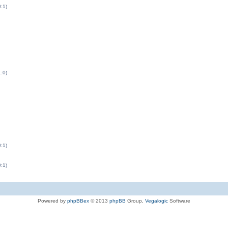
0:1)
1:0)
0:1)
0:1)
Powered by
phpBBex
© 2013
phpBB
Group,
Vegalogic
Software