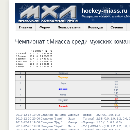
hockey-miass.ru
Федерация хоккея с шайбой г.М
Главная
Форум
Пользователи
Команды
Сезоны
Чемпионат г.Миасса среди мужских команд
И
В
ВО
ПО
П
Ш
О
1.
Таганай
10
7
2
0
1
62-29
25
2.
Торпедо
10
7
0
1
2
59-29
22
3.
Динамо
10
4
1
1
4
41-45
15
4.
УРЦ ЯМЗ
10
3
1
1
5
35-40
12
5.
Заря
10
1
2
2
5
26-48
9
6.
Лотор
10
2
0
1
7
27-59
7
#
Команда
1
.
1
Торпедо
.
0:5
2
Заря
3:8
4:8
3
Динамо
2:10
1:10
4
Лотор
2:5
4:2
5
УРЦ ЯМЗ
2:5
4:3Б
6
Таганай
7:3
2010-12-17 19:00
Стадион "Динамо"
Динамо
-
Лотор
3:2 (0:1, 2:0, 1:1)
2010-12-20 20:00
Стадион "Заря"
Заря
-
Таганай
2:3Б (0:0, 1:0, 1:2, 0:0, 
2010-12-22 19:00
Стадион "Труд"
Лотор
-
Торпедо
1:10 (1:6, 0:1, 0:3)
2010-12-23 19:00
Стадион "Заря"
Заря
-
УРЦ ЯМЗ
4:5Б (2:0, 1:2, 1:2, 0:0, 
2010-12-24 20:00
Стадион "Динамо"
Динамо
-
Таганай
5:3 (0:0, 4:2, 1:1)