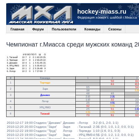
hockey-miass.ru
Федерация хоккея с шайбой г.Миасса
Главная
Форум
Пользователи
Команды
Сезоны
Чемпионат г.Миасса среди мужских команд 20
И
В
ВО
ПО
П
Ш
О
1.
Таганай
10
7
2
0
1
62-29
25
2.
Торпедо
10
7
0
1
2
59-29
22
3.
Динамо
10
4
1
1
4
41-45
15
4.
УРЦ ЯМЗ
10
3
1
1
5
35-40
12
5.
Заря
10
1
2
2
5
26-48
9
6.
Лотор
10
2
0
1
7
27-59
7
#
Команда
1
2
3
.
5:0
8:4
1
Торпедо
.
8:3
10:2
0:5
.
5:4
2
Заря
3:8
.
3:2
4:8
4:5
.
3
Динамо
2:10
2:3Б
.
1:10
3:2
2:3
4
Лотор
2:5
4:5Б
3:9
4:2
5:4Б
2:5
5
УРЦ ЯМЗ
2:5
5:1
3:4
4:3Б
3:2Б
3:5
6
Таганай
7:3
9:1
6:3
2010-12-17 19:00
Стадион "Динамо"
Динамо
-
Лотор
3:2 (0:1, 2:0, 1:1)
2010-12-20 20:00
Стадион "Заря"
Заря
-
Таганай
2:3Б (0:0, 1:0, 1:2, 0:0, 0:1)
2010-12-22 19:00
Стадион "Труд"
Лотор
-
Торпедо
1:10 (1:6, 0:1, 0:3)
2010-12-23 19:00
Стадион "Заря"
Заря
-
УРЦ ЯМЗ
4:5Б (2:0, 1:2, 1:2, 0:0, 0:1)
2010-12-24 20:00
Стадион "Динамо"
Динамо
-
Таганай
5:3 (0:0, 4:2, 1:1)