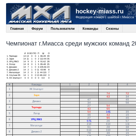
hockey-miass.ru
Федерация хоккея с шайбой г.Миасса
Главная
Форум
Пользователи
Команды
Сезоны
Чемпионат г.Миасса среди мужских команд 20
И
В
ВО
ПО
П
Ш
О
1.
Торпедо
14
13
0
0
1
86-49
39
2.
Заря
14
11
1
0
2
112-44
35
3.
УРЦ ЯМЗ
14
9
0
1
4
91-62
28
4.
Лотор
14
8
0
1
5
85-48
25
5.
Динамо
14
7
1
0
6
105-56
23
6.
Динамо-2
14
2
1
0
11
43-98
8
7.
Металлург
14
2
0
1
11
44-115
7
8.
Спутник 95
14
1
0
0
13
48-142
3
9.
ХК Златоуст
0
0
0
0
0
0-0
0
#
Команда
1
2
3
4
.
1
ХК Златоуст
.
.
7:4
7:2
2
Заря
.
4:3
3:4
4:7
.
4:5
3
Динамо
3:4
.
5:6
2:7
5:4
.
4
Торпедо
4:3
6:5
.
5:4
3:4Б
3:5
5
Лотор
4:6
4:3
1:5
2:7
9:5
4:5
6
УРЦ ЯМЗ
6:7Б
2:6
5:7
2:14
4:14
1:11
7
Металлург
0:1
2:8
3:8
0:13
3:10
3:4
8
Динамо-2
7:9
3:9
1:5