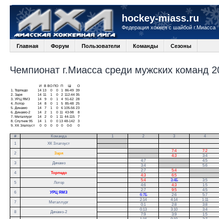
hockey-miass.ru
Федерация хоккея с шайбой г.Миасса
Главная
Форум
Пользователи
Команды
Сезоны
Чемпионат г.Миасса среди мужских команд 20
И
В
ВО
ПО
П
Ш
О
1.
Торпедо
14
13
0
0
1
86-49
39
2.
Заря
14
11
1
0
2
112-44
35
3.
УРЦ ЯМЗ
14
9
0
1
4
91-62
28
4.
Лотор
14
8
0
1
5
85-48
25
5.
Динамо
14
7
1
0
6
105-56
23
6.
Динамо-2
14
2
1
0
11
43-98
8
7.
Металлург
14
2
0
1
11
44-115
7
8.
Спутник 95
14
1
0
0
13
48-142
3
9.
ХК Златоуст
0
0
0
0
0
0-0
0
#
Команда
1
2
3
4
.
1
ХК Златоуст
.
.
7:4
7:2
2
Заря
.
4:3
3:4
4:7
.
4:5
3
Динамо
3:4
.
5:6
2:7
5:4
.
4
Торпедо
4:3
6:5
.
5:4
3:4Б
3:5
5
Лотор
4:6
4:3
1:5
2:7
9:5
4:5
6
УРЦ ЯМЗ
6:7Б
2:6
5:7
2:14
4:14
1:11
7
Металлург
0:1
2:8
3:8
0:13
3:10
3:4
8
Динамо-2
7:9
3:9
1:5