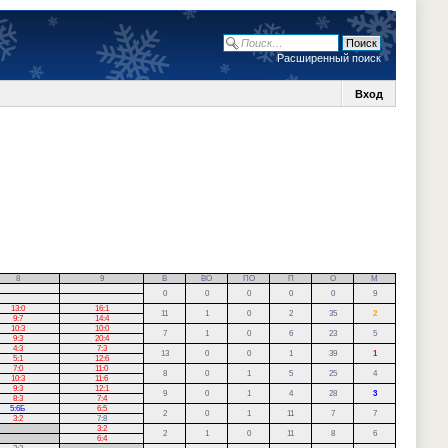
Расширенный поиск
Вход
8
9
В
ВО
ПО
П
О
М
0
0
0
0
0
9
13:0
16:1
11
1
0
2
35
2
9:7
14:4
10:3
10:0
7
1
0
6
23
5
9:3
20:4
4:3
7:3
13
0
0
1
39
1
5:1
12:6
7:0
11:0
8
0
1
5
25
4
10:3
11:6
9:3
12:1
9
0
1
4
28
3
8:3
7:4
5:6Б
6:5
2
0
1
11
7
7
3:2
7:8
3:2
2
1
0
11
8
6
6:4