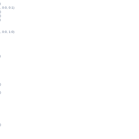
)
, 0:0, 0:1)
)
)
)
, 0:0, 1:0)
)
)
)
)