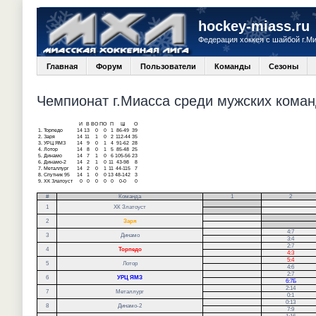
hockey-miass.ru
Федерация хоккея с шайбой г.М
Главная
Форум
Пользователи
Команды
Сезоны
Чемпионат г.Миасса среди мужских команд
И
В
ВО
ПО
П
Ш
О
1.
Торпедо
14
13
0
0
1
86-49
39
2.
Заря
14
11
1
0
2
112-44
35
3.
УРЦ ЯМЗ
14
9
0
1
4
91-62
28
4.
Лотор
14
8
0
1
5
85-48
25
5.
Динамо
14
7
1
0
6
105-56
23
6.
Динамо-2
14
2
1
0
11
43-98
8
7.
Металлург
14
2
0
1
11
44-115
7
8.
Спутник 95
14
1
0
0
13
48-142
3
9.
ХК Златоуст
0
0
0
0
0
0-0
0
#
Команда
1
2
.
1
ХК Златоуст
.
.
2
Заря
.
4:7
3
Динамо
3:4
2:7
4
Торпедо
4:3
5:4
5
Лотор
4:6
2:7
6
УРЦ ЯМЗ
6:7Б
2:14
7
Металлург
0:1
0:13
8
Динамо-2
7:9