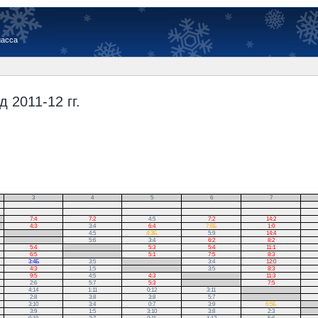
иасса
 2011-12 гг.
3
4
5
6
7
7:4
7:2
4:5
7:2
14:2
4:3
3:4
6:4
7:6Б
1:0
.
4:5
4:3Б
5:9
14:4
.
5:6
3:4
6:2
8:2
5:4
.
5:3
5:4
11:1
6:5
.
5:1
7:5
8:3
3:4Б
3:5
.
3:4
12:0
4:3
1:5
.
3:5
8:3
9:5
4:5
4:3
.
11:3
2:6
5:7
5:3
.
7:5
4:14
1:11
0:12
3:11
.
2:8
3:8
3:8
5:7
.
3:10
3:4
0:7
3:9
6:5Б
.
3:9
1:5
3:10
3:8
2:3
.