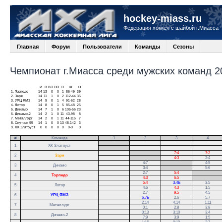
hockey-miass.ru
Федерация хоккея с шайбой г.Миасса
Главная
Форум
Пользователи
Команды
Сезоны
Чемпионат г.Миасса среди мужских команд 20
И
В
ВО
ПО
П
Ш
О
1.
Торпедо
14
13
0
0
1
86-49
39
2.
Заря
14
11
1
0
2
112-44
35
3.
УРЦ ЯМЗ
14
9
0
1
4
91-62
28
4.
Лотор
14
8
0
1
5
85-48
25
5.
Динамо
14
7
1
0
6
105-56
23
6.
Динамо-2
14
2
1
0
11
43-98
8
7.
Металлург
14
2
0
1
11
44-115
7
8.
Спутник 95
14
1
0
0
13
48-142
3
9.
ХК Златоуст
0
0
0
0
0
0-0
0
#
Команда
1
2
3
4
.
1
ХК Златоуст
.
.
7:4
7:2
2
Заря
.
4:3
3:4
4:7
.
4:5
3
Динамо
3:4
.
5:6
2:7
5:4
.
4
Торпедо
4:3
6:5
.
5:4
3:4Б
3:5
5
Лотор
4:6
4:3
1:5
2:7
9:5
4:5
6
УРЦ ЯМЗ
6:7Б
2:6
5:7
2:14
4:14
1:11
7
Металлург
0:1
2:8
3:8
0:13
3:10
3:4
8
Динамо-2
7:9
3:9
1:5