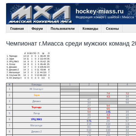
hockey-miass.ru
Федерация хоккея с шайбой г.Миасса
Главная
Форум
Пользователи
Команды
Сезоны
Чемпионат г.Миасса среди мужских команд 20
И
В
ВО
ПО
П
Ш
О
1.
Торпедо
14
13
0
0
1
86-49
39
2.
Заря
14
11
1
0
2
112-44
35
3.
УРЦ ЯМЗ
14
9
0
1
4
91-62
28
4.
Лотор
14
8
0
1
5
85-48
25
5.
Динамо
14
7
1
0
6
105-56
23
6.
Динамо-2
14
2
1
0
11
43-98
8
7.
Металлург
14
2
0
1
11
44-115
7
8.
Спутник 95
14
1
0
0
13
48-142
3
9.
ХК Златоуст
0
0
0
0
0
0-0
0
#
Команда
1
2
3
4
.
1
ХК Златоуст
.
.
7:4
7:2
2
Заря
.
4:3
3:4
4:7
.
4:5
3
Динамо
3:4
.
5:6
2:7
5:4
.
4
Торпедо
4:3
6:5
.
5:4
3:4Б
3:5
5
Лотор
4:6
4:3
1:5
2:7
9:5
4:5
6
УРЦ ЯМЗ
6:7Б
2:6
5:7
2:14
4:14
1:11
7
Металлург
0:1
2:8
3:8
0:13
3:10
3:4
8
Динамо-2
7:9
3:9
1:5