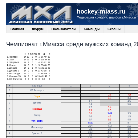
hockey-miass.ru
Федерация хоккея с шайбой г.Миасса
Главная
Форум
Пользователи
Команды
Сезоны
Чемпионат г.Миасса среди мужских команд 20
И
В
ВО
ПО
П
Ш
О
1.
Торпедо
14
13
0
0
1
86-49
39
2.
Заря
14
11
1
0
2
112-44
35
3.
УРЦ ЯМЗ
14
9
0
1
4
91-62
28
4.
Лотор
14
8
0
1
5
85-48
25
5.
Динамо
14
7
1
0
6
105-56
23
6.
Динамо-2
14
2
1
0
11
43-98
8
7.
Металлург
14
2
0
1
11
44-115
7
8.
Спутник 95
14
1
0
0
13
48-142
3
9.
ХК Златоуст
0
0
0
0
0
0-0
0
#
Команда
1
2
3
4
.
1
ХК Златоуст
.
.
7:4
7:2
2
Заря
.
4:3
3:4
4:7
.
4:5
3
Динамо
3:4
.
5:6
2:7
5:4
.
4
Торпедо
4:3
6:5
.
5:4
3:4Б
3:5
5
Лотор
4:6
4:3
1:5
2:7
9:5
4:5
6
УРЦ ЯМЗ
6:7Б
2:6
5:7
2:14
4:14
1:11
7
Металлург
0:1
2:8
3:8
0:13
3:10
3:4
8
Динамо-2
7:9
3:9
1:5