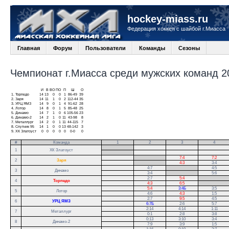
hockey-miass.ru
Федерация хоккея с шайбой г.Миасса
Главная
Форум
Пользователи
Команды
Сезоны
Чемпионат г.Миасса среди мужских команд 20
И
В
ВО
ПО
П
Ш
О
1.
Торпедо
14
13
0
0
1
86-49
39
2.
Заря
14
11
1
0
2
112-44
35
3.
УРЦ ЯМЗ
14
9
0
1
4
91-62
28
4.
Лотор
14
8
0
1
5
85-48
25
5.
Динамо
14
7
1
0
6
105-56
23
6.
Динамо-2
14
2
1
0
11
43-98
8
7.
Металлург
14
2
0
1
11
44-115
7
8.
Спутник 95
14
1
0
0
13
48-142
3
9.
ХК Златоуст
0
0
0
0
0
0-0
0
#
Команда
1
2
3
4
.
1
ХК Златоуст
.
.
7:4
7:2
2
Заря
.
4:3
3:4
4:7
.
4:5
3
Динамо
3:4
.
5:6
2:7
5:4
.
4
Торпедо
4:3
6:5
.
5:4
3:4Б
3:5
5
Лотор
4:6
4:3
1:5
2:7
9:5
4:5
6
УРЦ ЯМЗ
6:7Б
2:6
5:7
2:14
4:14
1:11
7
Металлург
0:1
2:8
3:8
0:13
3:10
3:4
8
Динамо-2
7:9
3:9
1:5