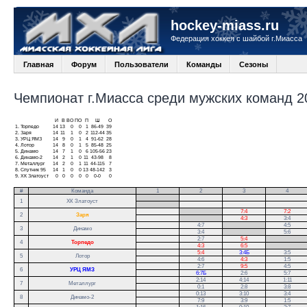
hockey-miass.ru
Федерация хоккея с шайбой г.Миасса
Главная
Форум
Пользователи
Команды
Сезоны
Чемпионат г.Миасса среди мужских команд 20
И
В
ВО
ПО
П
Ш
О
1.
Торпедо
14
13
0
0
1
86-49
39
2.
Заря
14
11
1
0
2
112-44
35
3.
УРЦ ЯМЗ
14
9
0
1
4
91-62
28
4.
Лотор
14
8
0
1
5
85-48
25
5.
Динамо
14
7
1
0
6
105-56
23
6.
Динамо-2
14
2
1
0
11
43-98
8
7.
Металлург
14
2
0
1
11
44-115
7
8.
Спутник 95
14
1
0
0
13
48-142
3
9.
ХК Златоуст
0
0
0
0
0
0-0
0
#
Команда
1
2
3
4
.
1
ХК Златоуст
.
.
7:4
7:2
2
Заря
.
4:3
3:4
4:7
.
4:5
3
Динамо
3:4
.
5:6
2:7
5:4
.
4
Торпедо
4:3
6:5
.
5:4
3:4Б
3:5
5
Лотор
4:6
4:3
1:5
2:7
9:5
4:5
6
УРЦ ЯМЗ
6:7Б
2:6
5:7
2:14
4:14
1:11
7
Металлург
0:1
2:8
3:8
0:13
3:10
3:4
8
Динамо-2
7:9
3:9
1:5