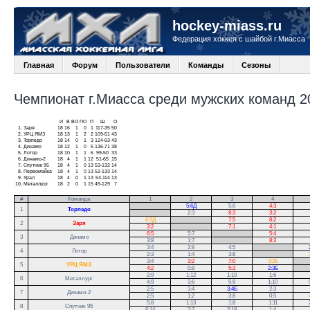
hockey-miass.ru
Федерация хоккея с шайбой г.Миасса
Главная
Форум
Пользователи
Команды
Сезоны
Чемпионат г.Миасса среди мужских команд 20
И
В
ВО
ПО
П
Ш
О
1.
Заря
18
16
1
0
1
117-35
50
2.
УРЦ ЯМЗ
18
13
1
2
2
109-51
43
3.
Торпедо
18
14
0
1
3
124-63
43
4.
Динамо
18
12
1
0
5
136-71
38
5.
Лотор
18
10
1
1
6
99-50
33
6.
Динамо-2
18
4
1
1
12
51-65
15
7.
Спутник 95
18
4
1
0
13
53-132
14
8.
Первомайка
18
4
1
0
13
52-133
14
9.
Урал
18
4
0
1
13
53-114
13
10.
Металлург
18
2
0
1
15
49-129
7
#
Команда
1
2
3
4
.
5:6Д
5:6
4:3
1
Торпедо
.
2:3
8:3
3:2
6:5Д
.
7:5
8:2
2
Заря
3:2
.
7:1
4:1
6:5
5:7
.
5:4
3
Динамо
3:8
1:7
.
8:3
3:4
2:8
4:5
.
4
Лотор
2:3
1:4
3:8
.
3:4
3:2
7:0
3:2Б
.
5
УРЦ ЯМЗ
4:2
0:8
5:3
2:3Б
.
2:9
1:12
1:10
1:6
6
Металлург
4:9
3:6
5:9
1:10
2:5
3:4
3:4Б
2:3
7
Динамо-2
2:5
1:2
3:8
0:5
5:8
1:13
1:8
1:11
8
Спутник 95
6:14
2:7
2:18
1:4