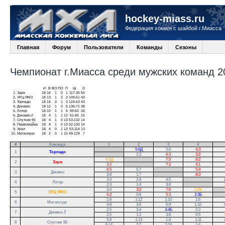
hockey-miass.ru
Федерация хоккея с шайбой г.Миасса
Главная
Форум
Пользователи
Команды
Сезоны
Чемпионат г.Миасса среди мужских команд 20
И
В
ВО
ПО
П
Ш
О
1.
Заря
18
16
1
0
1
117-35
50
2.
УРЦ ЯМЗ
18
13
1
2
2
109-51
43
3.
Торпедо
18
14
0
1
3
124-63
43
4.
Динамо
18
12
1
0
5
136-71
38
5.
Лотор
18
10
1
1
6
99-50
33
6.
Динамо-2
18
4
1
1
12
51-65
15
7.
Спутник 95
18
4
1
0
13
53-132
14
8.
Первомайка
18
4
1
0
13
52-133
14
9.
Урал
18
4
0
1
13
53-114
13
10.
Металлург
18
2
0
1
15
49-129
7
#
Команда
1
2
3
4
.
5:6Д
5:6
4:3
1
Торпедо
.
2:3
8:3
3:2
6:5Д
.
7:5
8:2
2
Заря
3:2
.
7:1
4:1
6:5
5:7
.
5:4
3
Динамо
3:8
1:7
.
8:3
3:4
2:8
4:5
.
4
Лотор
2:3
1:4
3:8
.
3:4
3:2
7:0
3:2Б
.
5
УРЦ ЯМЗ
4:2
0:8
5:3
2:3Б
.
2:9
1:12
1:10
1:6
6
Металлург
4:9
3:6
5:9
1:10
2:5
3:4
3:4Б
2:3
7
Динамо-2
2:5
1:2
3:8
0:5
5:8
1:13
1:8
1:11
8
Спутник 95
6:14
2:7
2:18
1:4