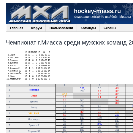
hockey-miass.ru
Федерация хоккея с шайбой г.Миасса
Главная
Форум
Пользователи
Команды
Сезоны
Чемпионат г.Миасса среди мужских команд 20
И
В
ВО
ПО
П
Ш
О
1.
Заря
18
16
1
0
1
117-35
50
2.
УРЦ ЯМЗ
18
13
1
2
2
109-51
43
3.
Торпедо
18
14
0
1
3
124-63
43
4.
Динамо
18
12
1
0
5
136-71
38
5.
Лотор
18
10
1
1
6
99-50
33
6.
Динамо-2
18
4
1
1
12
51-65
15
7.
Спутник 95
18
4
1
0
13
53-132
14
8.
Первомайка
18
4
1
0
13
52-133
14
9.
Урал
18
4
0
1
13
53-114
13
10.
Металлург
18
2
0
1
15
49-129
7
#
Команда
1
2
3
4
.
5:6Д
5:6
4:3
1
Торпедо
.
2:3
8:3
3:2
6:5Д
.
7:5
8:2
2
Заря
3:2
.
7:1
4:1
6:5
5:7
.
5:4
3
Динамо
3:8
1:7
.
8:3
3:4
2:8
4:5
.
4
Лотор
2:3
1:4
3:8
.
3:4
3:2
7:0
3:2Б
.
5
УРЦ ЯМЗ
4:2
0:8
5:3
2:3Б
.
2:9
1:12
1:10
1:6
6
Металлург
4:9
3:6
5:9
1:10
2:5
3:4
3:4Б
2:3
7
Динамо-2
2:5
1:2
3:8
0:5
5:8
1:13
1:8
1:11
8
Спутник 95
6:14
2:7
2:18
1:4