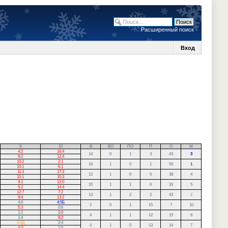
Расширенный поиск
Вход
9
10
В
ВО
ПО
П
О
М
4:2
16:4
14
0
1
3
43
3
9:2
12:4
10:2
2:1
16
1
0
1
50
1
10:1
6:1
11:3
17:3
12
1
0
5
38
4
10:1
10:3
9:1
12:0
10
1
1
6
33
5
5:2
14:4
12:7
7:2
13
1
2
2
43
2
9:4
13:2
4:6
4:5Б
2
0
1
15
7
10
5:3
0:6
1:2
2:0
4
1
1
12
15
6
1:4
8:2
4:3Д
2:4
4
1
0
13
14
7
4:3
1:5