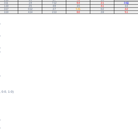
3:11
1:9
7:12
6:4
2:1
3:4Д
1:10
2:5
4:9
3:5
4:1
3:4
3:17
0:12
2:7
5:4Б
0:2
4:2
3:10
4:14
2:13
6:0
2:8
5:1
)
)
)
)
)
, 0:0, 1:0)
)
)