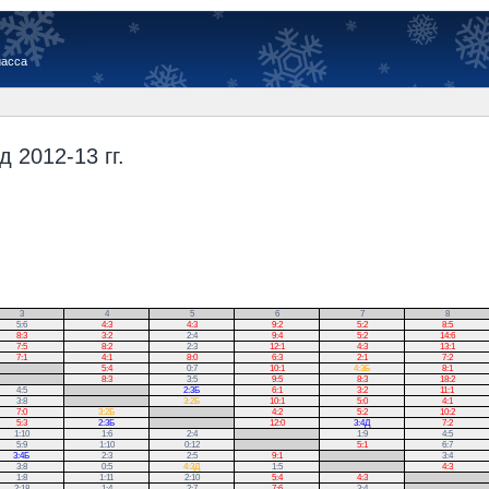
иасса
 2012-13 гг.
3
4
5
6
7
8
5:6
4:3
4:3
9:2
5:2
8:5
8:3
3:2
2:4
9:4
5:2
14:6
7:5
8:2
2:3
12:1
4:3
13:1
7:1
4:1
8:0
6:3
2:1
7:2
5:4
0:7
10:1
4:3Б
8:1
8:3
3:5
9:5
8:3
18:2
4:5
.
2:3Б
6:1
3:2
11:1
3:8
.
3:2Б
10:1
5:0
4:1
7:0
3:2Б
.
4:2
5:2
10:2
5:3
2:3Б
.
12:0
3:4Д
7:2
1:10
1:6
2:4
.
1:9
4:5
5:9
1:10
0:12
.
5:1
6:7
3:4Б
2:3
2:5
9:1
.
3:4
3:8
0:5
4:3Д
1:5
.
4:3
1:8
1:11
2:10
5:4
4:3
.
2:18
1:4
2:7
7:6
3:4
.