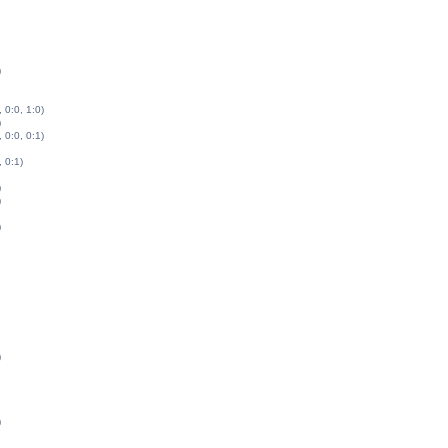
)
, 0:0, 1:0)
)
, 0:0, 0:1)
, 0:1)
)
)
)
)
)