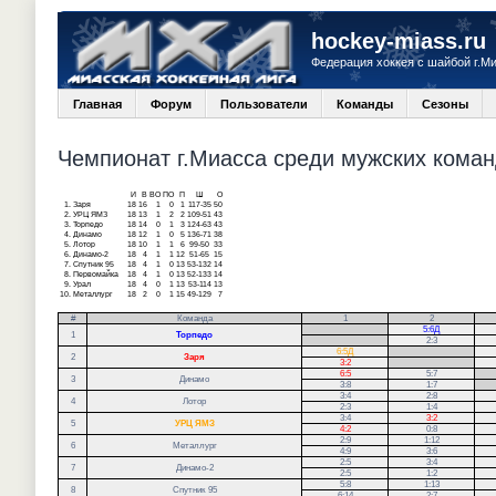
hockey-miass.ru
Федерация хоккея с шайбой г.М
Главная
Форум
Пользователи
Команды
Сезоны
Чемпионат г.Миасса среди мужских команд
И
В
ВО
ПО
П
Ш
О
1.
Заря
18
16
1
0
1
117-35
50
2.
УРЦ ЯМЗ
18
13
1
2
2
109-51
43
3.
Торпедо
18
14
0
1
3
124-63
43
4.
Динамо
18
12
1
0
5
136-71
38
5.
Лотор
18
10
1
1
6
99-50
33
6.
Динамо-2
18
4
1
1
12
51-65
15
7.
Спутник 95
18
4
1
0
13
53-132
14
8.
Первомайка
18
4
1
0
13
52-133
14
9.
Урал
18
4
0
1
13
53-114
13
10.
Металлург
18
2
0
1
15
49-129
7
#
Команда
1
2
.
5:6Д
1
Торпедо
.
2:3
6:5Д
.
2
Заря
3:2
.
6:5
5:7
.
3
Динамо
3:8
1:7
.
3:4
2:8
4
Лотор
2:3
1:4
3:4
3:2
5
УРЦ ЯМЗ
4:2
0:8
2:9
1:12
6
Металлург
4:9
3:6
2:5
3:4
7
Динамо-2
2:5
1:2
5:8
1:13
8
Спутник 95
6:14
2:7