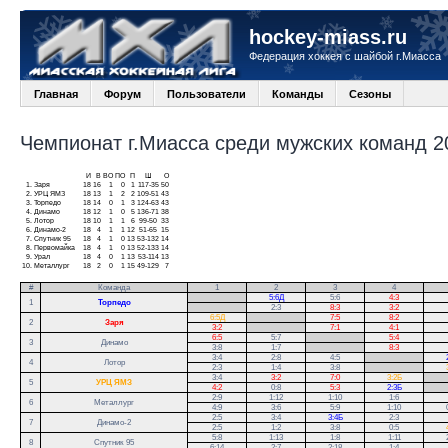
hockey-miass.ru
Федерация хоккея с шайбой г.Миасса
Главная
Форум
Пользователи
Команды
Сезоны
Чемпионат г.Миасса среди мужских команд 20
И
В
ВО
ПО
П
Ш
О
1.
Заря
18
16
1
0
1
117-35
50
2.
УРЦ ЯМЗ
18
13
1
2
2
109-51
43
3.
Торпедо
18
14
0
1
3
124-63
43
4.
Динамо
18
12
1
0
5
136-71
38
5.
Лотор
18
10
1
1
6
99-50
33
6.
Динамо-2
18
4
1
1
12
51-65
15
7.
Спутник 95
18
4
1
0
13
53-132
14
8.
Первомайка
18
4
1
0
13
52-133
14
9.
Урал
18
4
0
1
13
53-114
13
10.
Металлург
18
2
0
1
15
49-129
7
#
Команда
1
2
3
4
.
5:6Д
5:6
4:3
1
Торпедо
.
2:3
8:3
3:2
6:5Д
.
7:5
8:2
2
Заря
3:2
.
7:1
4:1
6:5
5:7
.
5:4
3
Динамо
3:8
1:7
.
8:3
3:4
2:8
4:5
.
4
Лотор
2:3
1:4
3:8
.
3:4
3:2
7:0
3:2Б
.
5
УРЦ ЯМЗ
4:2
0:8
5:3
2:3Б
.
2:9
1:12
1:10
1:6
6
Металлург
4:9
3:6
5:9
1:10
2:5
3:4
3:4Б
2:3
7
Динамо-2
2:5
1:2
3:8
0:5
5:8
1:13
1:8
1:11
8
Спутник 95
6:14
2:7
2:18
1:4