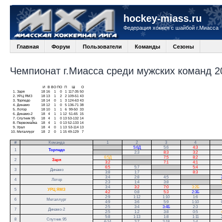
hockey-miass.ru
Федерация хоккея с шайбой г.Миасса
Главная
Форум
Пользователи
Команды
Сезоны
Чемпионат г.Миасса среди мужских команд 20
И
В
ВО
ПО
П
Ш
О
1.
Заря
18
16
1
0
1
117-35
50
2.
УРЦ ЯМЗ
18
13
1
2
2
109-51
43
3.
Торпедо
18
14
0
1
3
124-63
43
4.
Динамо
18
12
1
0
5
136-71
38
5.
Лотор
18
10
1
1
6
99-50
33
6.
Динамо-2
18
4
1
1
12
51-65
15
7.
Спутник 95
18
4
1
0
13
53-132
14
8.
Первомайка
18
4
1
0
13
52-133
14
9.
Урал
18
4
0
1
13
53-114
13
10.
Металлург
18
2
0
1
15
49-129
7
#
Команда
1
2
3
4
.
5:6Д
5:6
4:3
1
Торпедо
.
2:3
8:3
3:2
6:5Д
.
7:5
8:2
2
Заря
3:2
.
7:1
4:1
6:5
5:7
.
5:4
3
Динамо
3:8
1:7
.
8:3
3:4
2:8
4:5
.
4
Лотор
2:3
1:4
3:8
.
3:4
3:2
7:0
3:2Б
.
5
УРЦ ЯМЗ
4:2
0:8
5:3
2:3Б
.
2:9
1:12
1:10
1:6
6
Металлург
4:9
3:6
5:9
1:10
2:5
3:4
3:4Б
2:3
7
Динамо-2
2:5
1:2
3:8
0:5
5:8
1:13
1:8
1:11
8
Спутник 95
6:14
2:7
2:18
1:4