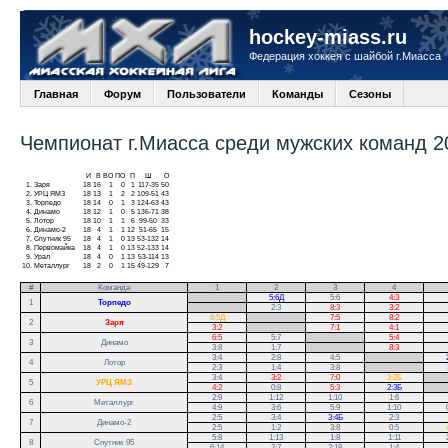
hockey-miass.ru
Федерация хоккея с шайбой г.Миасса
Главная
Форум
Пользователи
Команды
Сезоны
Чемпионат г.Миасса среди мужских команд 20
И
В
ВО
ПО
П
Ш
О
1.
Заря
18
16
1
0
1
117-35
50
2.
УРЦ ЯМЗ
18
13
1
2
2
109-51
43
3.
Торпедо
18
14
0
1
3
124-63
43
4.
Динамо
18
12
1
0
5
136-71
38
5.
Лотор
18
10
1
1
6
99-50
33
6.
Динамо-2
18
4
1
1
12
51-65
15
7.
Спутник 95
18
4
1
0
13
53-132
14
8.
Первомайка
18
4
1
0
13
52-133
14
9.
Урал
18
4
0
1
13
53-114
13
10.
Металлург
18
2
0
1
15
49-129
7
#
Команда
1
2
3
4
.
5:6Д
5:6
4:3
1
Торпедо
.
2:3
8:3
3:2
6:5Д
.
7:5
8:2
2
Заря
3:2
.
7:1
4:1
6:5
5:7
.
5:4
3
Динамо
3:8
1:7
.
8:3
3:4
2:8
4:5
.
4
Лотор
2:3
1:4
3:8
.
3:4
3:2
7:0
3:2Б
.
5
УРЦ ЯМЗ
4:2
0:8
5:3
2:3Б
.
2:9
1:12
1:10
1:6
6
Металлург
4:9
3:6
5:9
1:10
2:5
3:4
3:4Б
2:3
7
Динамо-2
2:5
1:2
3:8
0:5
5:8
1:13
1:8
1:11
8
Спутник 95
6:14
2:7
2:18
1:4