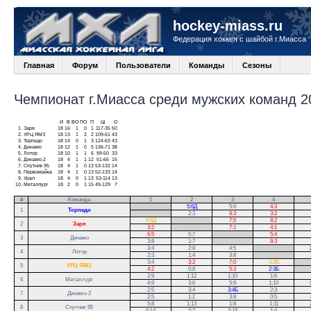
hockey-miass.ru
Федерация хоккея с шайбой г.Миасса
Главная
Форум
Пользователи
Команды
Сезоны
Чемпионат г.Миасса среди мужских команд 20
И
В
ВО
ПО
П
Ш
О
1.
Заря
18
16
1
0
1
117-35
50
2.
УРЦ ЯМЗ
18
13
1
2
2
109-51
43
3.
Торпедо
18
14
0
1
3
124-63
43
4.
Динамо
18
12
1
0
5
136-71
38
5.
Лотор
18
10
1
1
6
99-50
33
6.
Динамо-2
18
4
1
1
12
51-65
15
7.
Спутник 95
18
4
1
0
13
53-132
14
8.
Первомайка
18
4
1
0
13
52-133
14
9.
Урал
18
4
0
1
13
53-114
13
10.
Металлург
18
2
0
1
15
49-129
7
#
Команда
1
2
3
4
.
5:6Д
5:6
4:3
1
Торпедо
.
2:3
8:3
3:2
6:5Д
.
7:5
8:2
2
Заря
3:2
.
7:1
4:1
6:5
5:7
.
5:4
3
Динамо
3:8
1:7
.
8:3
3:4
2:8
4:5
.
4
Лотор
2:3
1:4
3:8
.
3:4
3:2
7:0
3:2Б
.
5
УРЦ ЯМЗ
4:2
0:8
5:3
2:3Б
.
2:9
1:12
1:10
1:6
6
Металлург
4:9
3:6
5:9
1:10
2:5
3:4
3:4Б
2:3
7
Динамо-2
2:5
1:2
3:8
0:5
5:8
1:13
1:8
1:11
8
Спутник 95
6:14
2:7
2:18
1:4