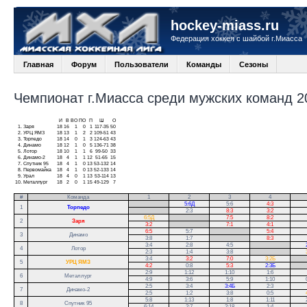
hockey-miass.ru
Федерация хоккея с шайбой г.Миасса
Главная
Форум
Пользователи
Команды
Сезоны
Чемпионат г.Миасса среди мужских команд 20
И
В
ВО
ПО
П
Ш
О
1.
Заря
18
16
1
0
1
117-35
50
2.
УРЦ ЯМЗ
18
13
1
2
2
109-51
43
3.
Торпедо
18
14
0
1
3
124-63
43
4.
Динамо
18
12
1
0
5
136-71
38
5.
Лотор
18
10
1
1
6
99-50
33
6.
Динамо-2
18
4
1
1
12
51-65
15
7.
Спутник 95
18
4
1
0
13
53-132
14
8.
Первомайка
18
4
1
0
13
52-133
14
9.
Урал
18
4
0
1
13
53-114
13
10.
Металлург
18
2
0
1
15
49-129
7
#
Команда
1
2
3
4
.
5:6Д
5:6
4:3
1
Торпедо
.
2:3
8:3
3:2
6:5Д
.
7:5
8:2
2
Заря
3:2
.
7:1
4:1
6:5
5:7
.
5:4
3
Динамо
3:8
1:7
.
8:3
3:4
2:8
4:5
.
4
Лотор
2:3
1:4
3:8
.
3:4
3:2
7:0
3:2Б
.
5
УРЦ ЯМЗ
4:2
0:8
5:3
2:3Б
.
2:9
1:12
1:10
1:6
6
Металлург
4:9
3:6
5:9
1:10
2:5
3:4
3:4Б
2:3
7
Динамо-2
2:5
1:2
3:8
0:5
5:8
1:13
1:8
1:11
8
Спутник 95
6:14
2:7
2:18
1:4