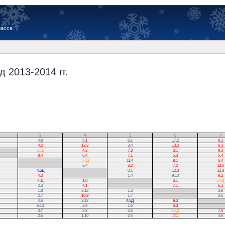
иасса
 2013-2014 гг.
3
4
5
6
7
4:8
5:1
6:1
17:2
9:1
4:2
13:3
3:4
13:2
6:1
2:1Б
4:2
7:3
3:1
9:3
8:4
6:4
7:1
5:3
5:4
.
5:4Д
11:4
8:1
6:4
.
3:4
3:2
7:2
13:6
4:5Д
.
0:1
12:3
12:3
4:3
.
1:4
9:10
8:2
4:11
1:0
.
3:1
5:4Д
2:3
4:1
.
7:1
6:1
1:8
3:12
1:3
.
3:9
2:7
10:9
1:7
.
3:6
4:6
3:12
4:5Д
9:3
.
6:13
2:8
1:6
6:3
.
3:7
2:8
2:5
4:3Д
7:3
2:5
1:10
2:4
7:1
4:6