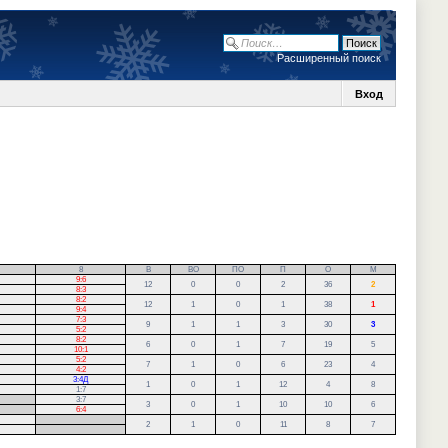
Расширенный поиск
Вход
8
В
ВО
ПО
П
О
М
9:6
12
0
0
2
36
2
8:3
8:2
12
1
0
1
38
1
9:4
7:3
9
1
1
3
30
3
5:2
8:2
6
0
1
7
19
5
10:1
5:2
7
1
0
6
23
4
4:2
3:4Д
1
0
1
12
4
8
1:7
3:7
3
0
1
10
10
6
6:4
.
2
1
0
11
8
7
.