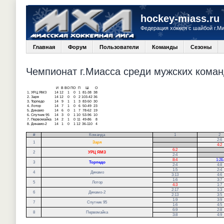
hockey-miass.ru
Федерация хоккея с шайбой г.М
Главная
Форум
Пользователи
Команды
Сезоны
Чемпионат г.Миасса среди мужских команд
И
В
ВО
ПО
П
Ш
О
1.
УРЦ ЯМЗ
14
12
1
0
1
81-38
38
2.
Заря
14
12
0
0
2
103-42
36
3.
Торпедо
14
9
1
1
3
83-50
30
4.
Лотор
14
7
1
0
6
50-49
23
5.
Динамо
14
6
0
1
7
78-62
19
6.
Спутник 95
14
3
0
1
10
53-96
10
7.
Первомайка
14
2
1
0
11
49-86
8
8.
Динамо-2
14
1
0
1
12
36-110
4
#
Команда
1
2
.
2:6
1
Заря
.
4:2
6:2
.
2
УРЦ ЯМЗ
2:4
.
8:4
1:2Б
3
Торпедо
2:4
4:8
1:5
2:4
4
Динамо
3:13
4:6
1:6
3:7
5
Лотор
4:3
1:7
2:17
1:3
6
Динамо-2
2:13
3:5
1:9
3:9
7
Спутник 95
1:6
4:5
6:9
2:8
8
Первомайка
3:8
4:9