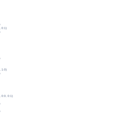
)
, 0:1)
)
)
, 1:0)
)
, 0:0, 0:1)
)
)