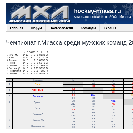
hockey-miass.ru
Федерация хоккея с шайбой г.Миасса
Главная
Форум
Пользователи
Команды
Сезоны
Чемпионат г.Миасса среди мужских команд 20
И
В
ВО
ПО
П
Ш
О
1.
УРЦ ЯМЗ
14
12
1
0
1
81-38
38
2.
Заря
14
12
0
0
2
103-42
36
3.
Торпедо
14
9
1
1
3
83-50
30
4.
Лотор
14
7
1
0
6
50-49
23
5.
Динамо
14
6
0
1
7
78-62
19
6.
Спутник 95
14
3
0
1
10
53-96
10
7.
Первомайка
14
2
1
0
11
49-86
8
8.
Динамо-2
14
1
0
1
12
36-110
4
#
Команда
1
2
3
.
2:6
4:8
5
1
Заря
.
4:2
4:2
1
6:2
.
2:1Б
4
2
УРЦ ЯМЗ
2:4
.
8:4
6
8:4
1:2Б
.
5
3
Торпедо
2:4
4:8
.
3
1:5
2:4
4:5Д
.
4
Динамо
3:13
4:6
4:3
.
1:6
3:7
4:11
1
5
Лотор
4:3
1:7
2:3
4
2:17
1:3
1:8
3
6
Динамо-2
2:13
3:5
2:7
1
1:9
3:9
4:6
3
7
Спутник 95
1:6
4:5
6:13
2
6:9
2:8
3:7
2
8
Первомайка
3:8
4:9
2:5
1