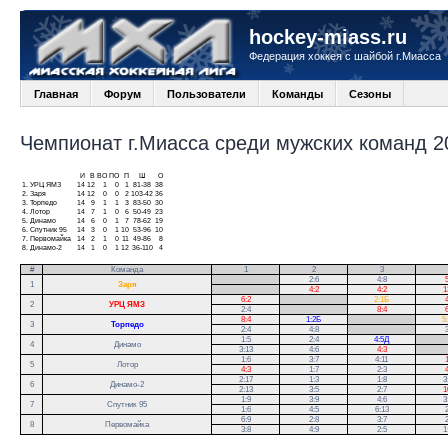
hockey-miass.ru
Федерация хоккея с шайбой г.Миасса
Главная
Форум
Пользователи
Команды
Сезоны
Чемпионат г.Миасса среди мужских команд 20
И
В
ВО
ПО
П
Ш
О
1.
УРЦ ЯМЗ
14
12
1
0
1
81-38
38
2.
Заря
14
12
0
0
2
103-42
36
3.
Торпедо
14
9
1
1
3
83-50
30
4.
Лотор
14
7
1
0
6
50-49
23
5.
Динамо
14
6
0
1
7
78-62
19
6.
Спутник 95
14
3
0
1
10
53-96
10
7.
Первомайка
14
2
1
0
11
49-86
8
8.
Динамо-2
14
1
0
1
12
36-110
4
#
Команда
1
2
3
.
2:6
4:8
5
1
Заря
.
4:2
4:2
1
6:2
.
2:1Б
4
2
УРЦ ЯМЗ
2:4
.
8:4
6
8:4
1:2Б
.
5
3
Торпедо
2:4
4:8
.
3
1:5
2:4
4:5Д
.
4
Динамо
3:13
4:6
4:3
.
1:6
3:7
4:11
1
5
Лотор
4:3
1:7
2:3
4
2:17
1:3
1:8
3
6
Динамо-2
2:13
3:5
2:7
1
1:9
3:9
4:6
3
7
Спутник 95
1:6
4:5
6:13
2
6:9
2:8
3:7
2
8
Первомайка
3:8
4:9
2:5
1