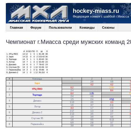
hockey-miass.ru
Федерация хоккея с шайбой г.Миасса
Главная
Форум
Пользователи
Команды
Сезоны
Чемпионат г.Миасса среди мужских команд 20
И
В
ВО
ПО
П
Ш
О
1.
УРЦ ЯМЗ
14
12
1
0
1
81-38
38
2.
Заря
14
12
0
0
2
103-42
36
3.
Торпедо
14
9
1
1
3
83-50
30
4.
Лотор
14
7
1
0
6
50-49
23
5.
Динамо
14
6
0
1
7
78-62
19
6.
Спутник 95
14
3
0
1
10
53-96
10
7.
Первомайка
14
2
1
0
11
49-86
8
8.
Динамо-2
14
1
0
1
12
36-110
4
#
Команда
1
2
3
.
2:6
4:8
5
1
Заря
.
4:2
4:2
1
6:2
.
2:1Б
4
2
УРЦ ЯМЗ
2:4
.
8:4
6
8:4
1:2Б
.
5
3
Торпедо
2:4
4:8
.
3
1:5
2:4
4:5Д
.
4
Динамо
3:13
4:6
4:3
.
1:6
3:7
4:11
1
5
Лотор
4:3
1:7
2:3
4
2:17
1:3
1:8
3
6
Динамо-2
2:13
3:5
2:7
1
1:9
3:9
4:6
3
7
Спутник 95
1:6
4:5
6:13
2
6:9
2:8
3:7
2
8
Первомайка
3:8
4:9
2:5
1