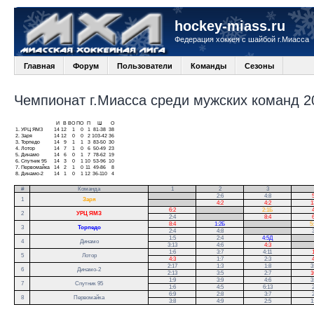
hockey-miass.ru
Федерация хоккея с шайбой г.Миасса
Главная
Форум
Пользователи
Команды
Сезоны
Чемпионат г.Миасса среди мужских команд 20
И
В
ВО
ПО
П
Ш
О
1.
УРЦ ЯМЗ
14
12
1
0
1
81-38
38
2.
Заря
14
12
0
0
2
103-42
36
3.
Торпедо
14
9
1
1
3
83-50
30
4.
Лотор
14
7
1
0
6
50-49
23
5.
Динамо
14
6
0
1
7
78-62
19
6.
Спутник 95
14
3
0
1
10
53-96
10
7.
Первомайка
14
2
1
0
11
49-86
8
8.
Динамо-2
14
1
0
1
12
36-110
4
#
Команда
1
2
3
.
2:6
4:8
5
1
Заря
.
4:2
4:2
1
6:2
.
2:1Б
4
2
УРЦ ЯМЗ
2:4
.
8:4
6
8:4
1:2Б
.
5
3
Торпедо
2:4
4:8
.
3
1:5
2:4
4:5Д
.
4
Динамо
3:13
4:6
4:3
.
1:6
3:7
4:11
1
5
Лотор
4:3
1:7
2:3
4
2:17
1:3
1:8
3
6
Динамо-2
2:13
3:5
2:7
1
1:9
3:9
4:6
3
7
Спутник 95
1:6
4:5
6:13
2
6:9
2:8
3:7
2
8
Первомайка
3:8
4:9
2:5
1