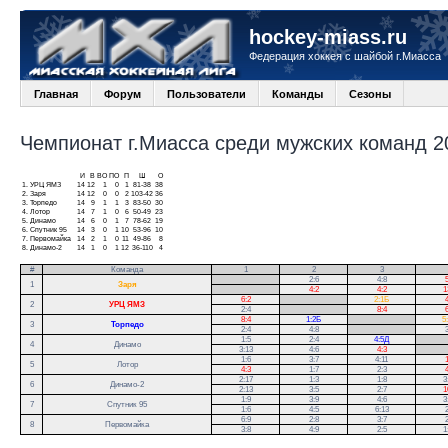
hockey-miass.ru
Федерация хоккея с шайбой г.Миасса
Главная
Форум
Пользователи
Команды
Сезоны
Чемпионат г.Миасса среди мужских команд 20
И
В
ВО
ПО
П
Ш
О
1.
УРЦ ЯМЗ
14
12
1
0
1
81-38
38
2.
Заря
14
12
0
0
2
103-42
36
3.
Торпедо
14
9
1
1
3
83-50
30
4.
Лотор
14
7
1
0
6
50-49
23
5.
Динамо
14
6
0
1
7
78-62
19
6.
Спутник 95
14
3
0
1
10
53-96
10
7.
Первомайка
14
2
1
0
11
49-86
8
8.
Динамо-2
14
1
0
1
12
36-110
4
#
Команда
1
2
3
.
2:6
4:8
5
1
Заря
.
4:2
4:2
1
6:2
.
2:1Б
4
2
УРЦ ЯМЗ
2:4
.
8:4
6
8:4
1:2Б
.
5
3
Торпедо
2:4
4:8
.
3
1:5
2:4
4:5Д
.
4
Динамо
3:13
4:6
4:3
.
1:6
3:7
4:11
1
5
Лотор
4:3
1:7
2:3
4
2:17
1:3
1:8
3
6
Динамо-2
2:13
3:5
2:7
1
1:9
3:9
4:6
3
7
Спутник 95
1:6
4:5
6:13
2
6:9
2:8
3:7
2
8
Первомайка
3:8
4:9
2:5
1