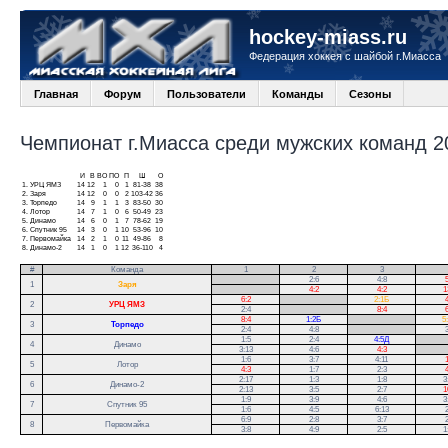
hockey-miass.ru
Федерация хоккея с шайбой г.Миасса
Главная
Форум
Пользователи
Команды
Сезоны
Чемпионат г.Миасса среди мужских команд 20
И
В
ВО
ПО
П
Ш
О
1.
УРЦ ЯМЗ
14
12
1
0
1
81-38
38
2.
Заря
14
12
0
0
2
103-42
36
3.
Торпедо
14
9
1
1
3
83-50
30
4.
Лотор
14
7
1
0
6
50-49
23
5.
Динамо
14
6
0
1
7
78-62
19
6.
Спутник 95
14
3
0
1
10
53-96
10
7.
Первомайка
14
2
1
0
11
49-86
8
8.
Динамо-2
14
1
0
1
12
36-110
4
#
Команда
1
2
3
.
2:6
4:8
5
1
Заря
.
4:2
4:2
1
6:2
.
2:1Б
4
2
УРЦ ЯМЗ
2:4
.
8:4
6
8:4
1:2Б
.
5
3
Торпедо
2:4
4:8
.
3
1:5
2:4
4:5Д
.
4
Динамо
3:13
4:6
4:3
.
1:6
3:7
4:11
1
5
Лотор
4:3
1:7
2:3
4
2:17
1:3
1:8
3
6
Динамо-2
2:13
3:5
2:7
1
1:9
3:9
4:6
3
7
Спутник 95
1:6
4:5
6:13
2
6:9
2:8
3:7
2
8
Первомайка
3:8
4:9
2:5
1