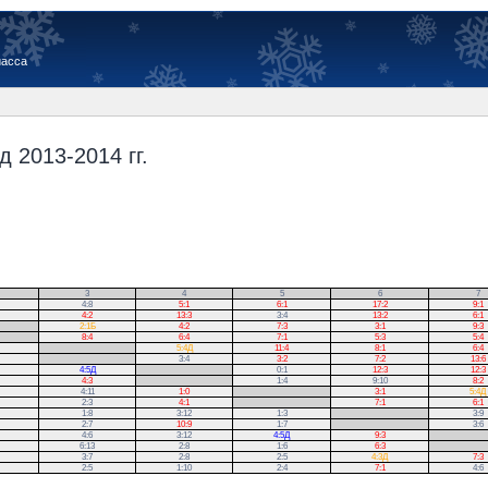
иасса
 2013-2014 гг.
3
4
5
6
7
4:8
5:1
6:1
17:2
9:1
4:2
13:3
3:4
13:2
6:1
2:1Б
4:2
7:3
3:1
9:3
8:4
6:4
7:1
5:3
5:4
.
5:4Д
11:4
8:1
6:4
.
3:4
3:2
7:2
13:6
4:5Д
.
0:1
12:3
12:3
4:3
.
1:4
9:10
8:2
4:11
1:0
.
3:1
5:4Д
2:3
4:1
.
7:1
6:1
1:8
3:12
1:3
.
3:9
2:7
10:9
1:7
.
3:6
4:6
3:12
4:5Д
9:3
.
6:13
2:8
1:6
6:3
.
3:7
2:8
2:5
4:3Д
7:3
2:5
1:10
2:4
7:1
4:6