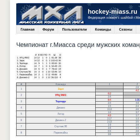
hockey-miass.ru
Федерация хоккея с шайбой г.М
Главная
Форум
Пользователи
Команды
Сезоны
Чемпионат г.Миасса среди мужских команд
И
В
ВО
ПО
П
Ш
О
1.
УРЦ ЯМЗ
14
12
1
0
1
81-38
38
2.
Заря
14
12
0
0
2
103-42
36
3.
Торпедо
14
9
1
1
3
83-50
30
4.
Лотор
14
7
1
0
6
50-49
23
5.
Динамо
14
6
0
1
7
78-62
19
6.
Спутник 95
14
3
0
1
10
53-96
10
7.
Первомайка
14
2
1
0
11
49-86
8
8.
Динамо-2
14
1
0
1
12
36-110
4
#
Команда
1
2
.
2:6
1
Заря
.
4:2
6:2
.
2
УРЦ ЯМЗ
2:4
.
8:4
1:2Б
3
Торпедо
2:4
4:8
1:5
2:4
4
Динамо
3:13
4:6
1:6
3:7
5
Лотор
4:3
1:7
2:17
1:3
6
Динамо-2
2:13
3:5
1:9
3:9
7
Спутник 95
1:6
4:5
6:9
2:8
8
Первомайка
3:8
4:9