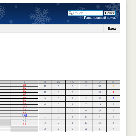
Расширенный поиск
Вход
8
В
ВО
ПО
П
О
М
9:6
12
0
0
2
36
2
8:3
8:2
12
1
0
1
38
1
9:4
7:3
9
1
1
3
30
3
5:2
8:2
6
0
1
7
19
5
10:1
5:2
7
1
0
6
23
4
4:2
3:4Д
1
0
1
12
4
8
1:7
3:7
3
0
1
10
10
6
6:4
.
2
1
0
11
8
7
.