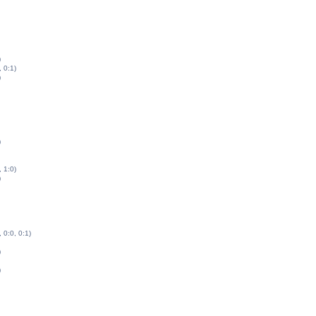
)
, 0:1)
)
)
, 1:0)
)
, 0:0, 0:1)
)
)